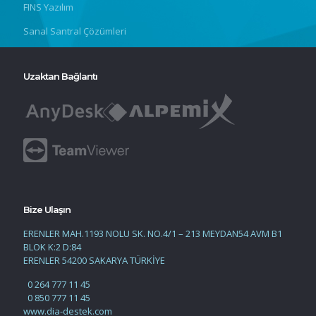
FINS Yazılım
Sanal Santral Çözümleri
Uzaktan Bağlantı
Bize Ulaşın
ERENLER MAH.1193 NOLU SK. NO.4/1 – 213 MEYDAN54 AVM B1
BLOK K:2 D:84
ERENLER 54200 SAKARYA TÜRKİYE
0 264 777 11 45
0 850 777 11 45
www.dia-destek.com