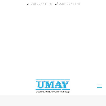
0 850 777 11 45
0 264 777 11 45
Bayi Giriş
Tahsilat
Mağaza
Servis Talebi
Blog
S.S.S.
Whatsapp' Aç