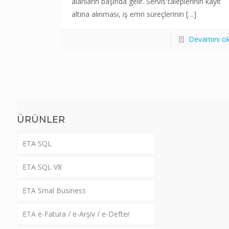
alanların başında gelir. Servis taleplerinin kayıt
altına alınması, iş emri süreçlerinin
[…]
Devamını o
ÜRÜNLER
ETA SQL
ETA SQL V8
ETA Smal Business
ETA e-Fatura / e-Arşiv / e-Defter