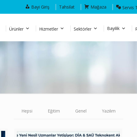
Bayi Giriş
Tahsilat
Mağaza
Servis 
Bayilik
Ürünler
Hizmetler
Sektörler
Hepsi
Eğitim
Genel
Yazılım