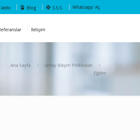
Whatsapp' Aç
Talebi
Blog
S.S.S.
Referanslar
İletişim
Ana Sayfa
Umay Bilişim Politikaları
Eğitim