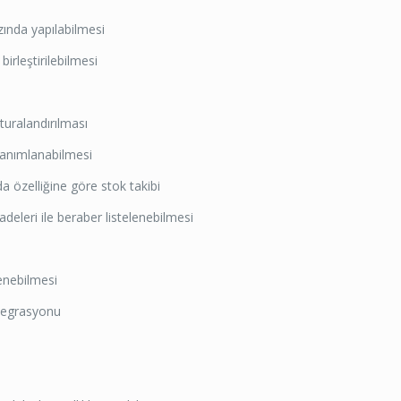
ında yapılabilmesi
irleştirilebilmesi
turalandırılması
tanımlanabilmesi
 özelliğine göre stok takibi
eleri ile beraber listelenebilmesi
lenebilmesi
tegrasyonu