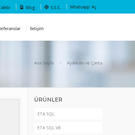
Whatsapp' Aç
Talebi
Blog
S.S.S.
Referanslar
İletişim
Ana Sayfa
Ayakkabı ve Çanta
ÜRÜNLER
ETA SQL
ETA SQL V8