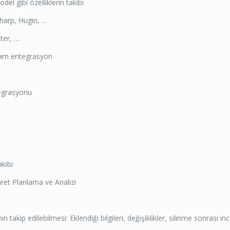
l gibi özelliklerin takibi
harp, Hugin, …
ter, …
 tam entegrasyon
tegrasyonu
kibi
et Planlama ve Analizi
 takip edilebilmesi: Eklendiği bilgileri, değişiklikler, silinme sonrası i