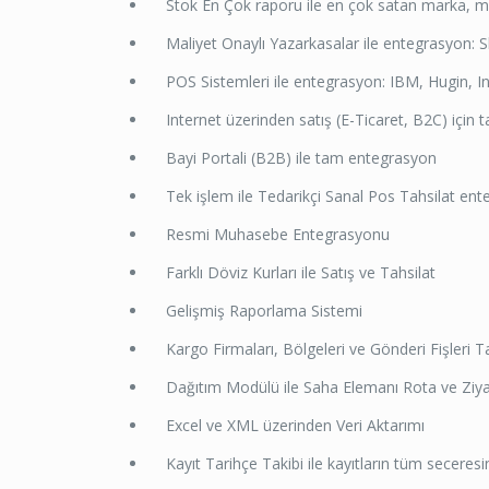
Stok En Çok raporu ile en çok satan marka, mode
Maliyet Onaylı Yazarkasalar ile entegrasyon: S
POS Sistemleri ile entegrasyon: IBM, Hugin, In
Internet üzerinden satış (E-Ticaret, B2C) için
Bayi Portali (B2B) ile tam entegrasyon
Tek işlem ile Tedarikçi Sanal Pos Tahsilat en
Resmi Muhasebe Entegrasyonu
Farklı Döviz Kurları ile Satış ve Tahsilat
Gelişmiş Raporlama Sistemi
Kargo Firmaları, Bölgeleri ve Gönderi Fişleri Ta
Dağıtım Modülü ile Saha Elemanı Rota ve Ziyar
Excel ve XML üzerinden Veri Aktarımı
Kayıt Tarihçe Takibi ile kayıtların tüm seceresinin