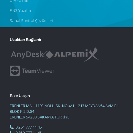
DİA Yazılım
FINS Yazılım
Sanal Santral Çözümleri
Uzaktan Bağlantı
Bize Ulaşın
ERENLER MAH.1193 NOLU SK. NO.4/1 – 213 MEYDAN54 AVM B1
BLOK K:2 D:84
ERENLER 54200 SAKARYA TÜRKİYE
0 264 777 11 45
0 850 777 11 45