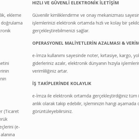
HIZLI VE GÜVENLİ ELEKTRONİK İLETİŞİM
klik, ekleme
Güvenilir kimliklendirme ve onay mekanizması sayesi
k doğrulama
işlemlerinizi elektronik ortamda hızlı ve kolay bir şekil
tronik
gerçekleştirebilmenizi sağlar.
OPERASYONEL MALİYETLERİN AZALMASI & VERİML
e-İmza kullanımı sayesinde noter, kırtasiye, kargo, yol
etini
giderleriniz azalır, elektronik dünyanın hızıyla işlemleri
rinin
verimliliğiniz artar.
inin
İŞ TAKİPLERİNDE KOLAYLIK
e-İmza ile elektronik ortamda gerçekleştirdiğiniz tüm i
anlık olarak takip edebilir, işleminizin hangi aşamada
r (Ticaret
görüntüleyebilirsiniz.
mrük
çlerini (e-
 alanına