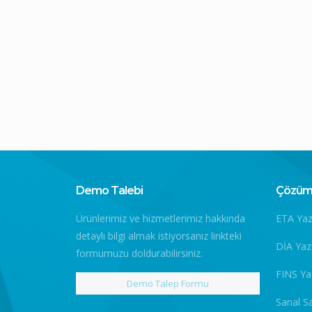
Demo Talebi
Çözüm 
Ürünlerimiz ve hizmetlerimiz hakkında
ETA Yaz
detaylı bilgi almak istiyorsanız linkteki
DİA Yaz
formumuzu doldurabilirsiniz.
FINS Ya
Demo Talep Formu
Sanal S