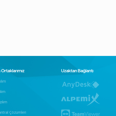
Ortaklarımız
Uzaktan Bağlantı
ılım
ılım
zılım
antral Çözümleri