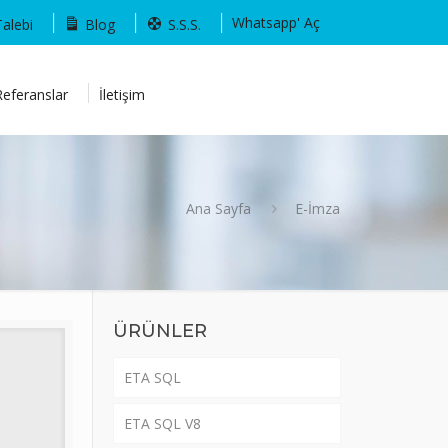
Whatsapp' Aç
Talebi
Blog
S.S.S.
Referanslar
İletişim
Ana Sayfa
E-İmza
ÜRÜNLER
ETA SQL
ETA SQL V8