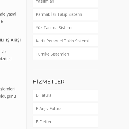
Yazılımları
nde yasal
Parmak İzli Takip Sistemi
de
Yüz Tanıma Sistemi
İ İŞ AKIŞI
Kartlı Personel Takip Sistemi
 vb.
Turnike Sistemleri
nizdeki
HİZMETLER
şlemleri,
E-Fatura
 olduğunu
E-Arşiv Fatura
E-Defter