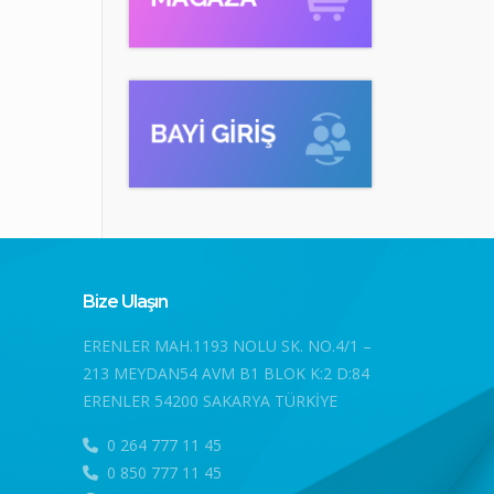
Bize Ulaşın
ERENLER MAH.1193 NOLU SK. NO.4/1 –
213 MEYDAN54 AVM B1 BLOK K:2 D:84
ERENLER 54200 SAKARYA TÜRKİYE
0 264 777 11 45
0 850 777 11 45