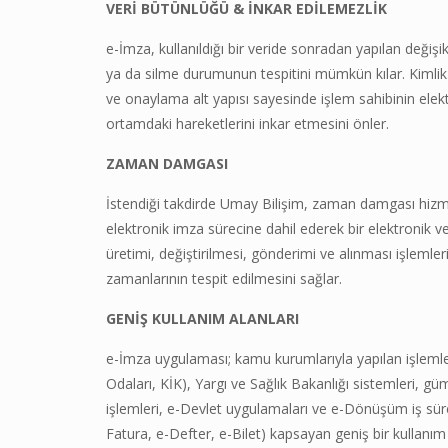
VERİ BÜTÜNLÜĞÜ & İNKAR EDİLEMEZLİK
e-İmza, kullanıldığı bir veride sonradan yapılan değişi
ya da silme durumunun tespitini mümkün kılar. Kimli
ve onaylama alt yapısı sayesinde işlem sahibinin elek
ortamdaki hareketlerini inkar etmesini önler.
ZAMAN DAMGASI
İstendiği takdirde Umay Bilişim, zaman damgası hizm
elektronik imza sürecine dahil ederek bir elektronik ve
üretimi, değiştirilmesi, gönderimi ve alınması işlemler
zamanlarının tespit edilmesini sağlar.
GENİŞ KULLANIM ALANLARI
e-İmza uygulaması; kamu kurumlarıyla yapılan işlemle
Odaları, KİK), Yargı ve Sağlık Bakanlığı sistemleri, gü
işlemleri, e-Devlet uygulamaları ve e-Dönüşüm iş süre
Fatura, e-Defter, e-Bilet) kapsayan geniş bir kullanım