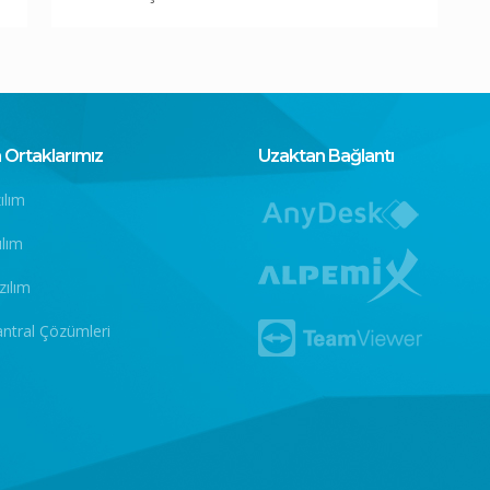
Ortaklarımız
Uzaktan Bağlantı
ılım
ılım
zılım
antral Çözümleri