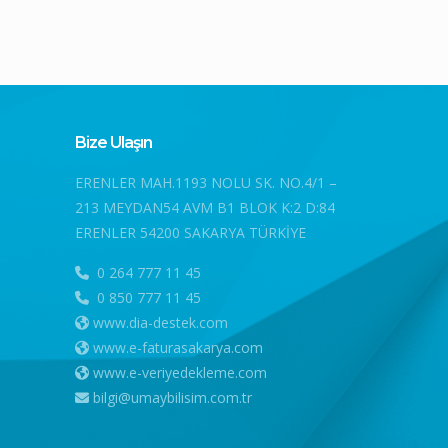
Bize Ulaşın
ERENLER MAH.1193 NOLU SK. NO.4/1 –
213 MEYDAN54 AVM B1 BLOK K:2 D:84
ERENLER 54200 SAKARYA TÜRKİYE
0 264 777 11 45
0 850 777 11 45
www.dia-destek.com
www.e-faturasakarya.com
www.e-veriyedekleme.com
bilgi@umaybilisim.com.tr