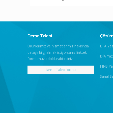
Demo Talebi
Çözüm 
Ürünlerimiz ve hizmetlerimiz hakkında
ETA Yaz
detaylı bilgi almak istiyorsanız linkteki
DİA Yaz
formumuzu doldurabilirsiniz.
FINS Ya
Demo Talep Formu
Sanal S