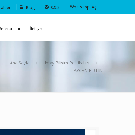
Whatsapp' Aç
Talebi
Blog
S.S.S.
Referanslar
İletişim
Ana Sayfa
Umay Bilişim Politikaları
AYCAN FIRTIN