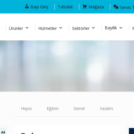
Bayi Giriş
Tahsilat
Mağaza
Servis 
Bayilik
Ürünler
Hizmetler
Sektörler
Hepsi
Eğitim
Genel
Yazılım