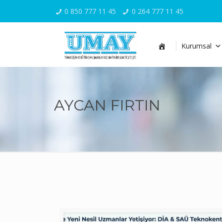
0 850 777 11 45
0 264 777 11 45
Kurumsal
A
n
a
S
a
y
AYCAN FIRTIN
f
a