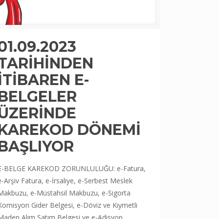
01.09.2023
TARİHİNDEN
İTİBAREN E-
BELGELER
ÜZERİNDE
KAREKOD DÖNEMİ
BAŞLIYOR
E-BELGE KAREKOD ZORUNLULUĞU: e-Fatura,
e-Arşiv Fatura, e-İrsaliye, e-Serbest Meslek
Makbuzu, e-Müstahsil Makbuzu, e-Sigorta
Komisyon Gider Belgesi, e-Döviz ve Kıymetli
Maden Alım Satım Belgesi ve e-Adisyon