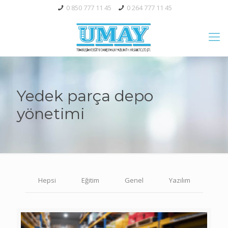
0 850 777 11 45
0 264 777 11 45
Yedek parça depo
yönetimi
Hepsi
Eğitim
Genel
Yazılım