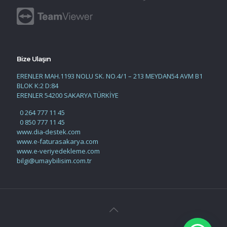
Bize Ulaşın
ERENLER MAH.1193 NOLU SK. NO.4/1 – 213 MEYDAN54 AVM B1
BLOK K:2 D:84
ERENLER 54200 SAKARYA TÜRKİYE
0 264 777 11 45
0 850 777 11 45
www.dia-destek.com
www.e-faturasakarya.com
www.e-veriyedekleme.com
bilgi@umaybilisim.com.tr