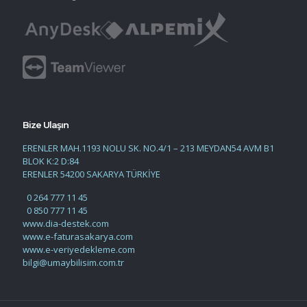
Bize Ulaşın
ERENLER MAH.1193 NOLU SK. NO.4/1 – 213 MEYDAN54 AVM B1
BLOK K:2 D:84
ERENLER 54200 SAKARYA TÜRKİYE
0 264 777 11 45
0 850 777 11 45
www.dia-destek.com
www.e-faturasakarya.com
www.e-veriyedekleme.com
bilgi@umaybilisim.com.tr