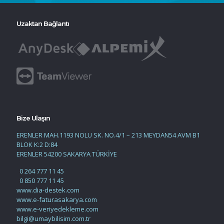
Uzaktan Bağlantı
Bize Ulaşın
ERENLER MAH.1193 NOLU SK. NO.4/1 – 213 MEYDAN54 AVM B1
BLOK K:2 D:84
ERENLER 54200 SAKARYA TÜRKİYE
0 264 777 11 45
0 850 777 11 45
www.dia-destek.com
www.e-faturasakarya.com
www.e-veriyedekleme.com
bilgi@umaybilisim.com.tr