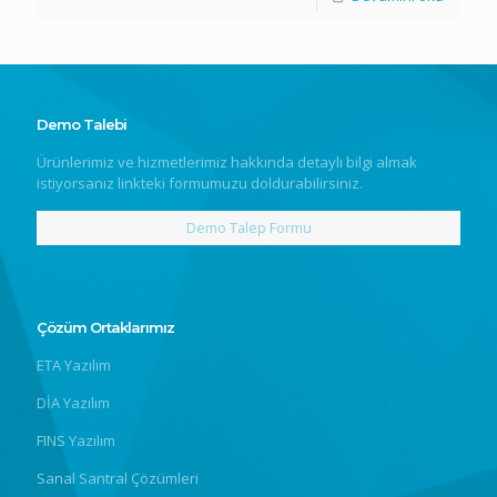
Demo Talebi
Ürünlerimiz ve hizmetlerimiz hakkında detaylı bilgi almak
istiyorsanız linkteki formumuzu doldurabilirsiniz.
Demo Talep Formu
Çözüm Ortaklarımız
ETA Yazılım
DİA Yazılım
FINS Yazılım
Sanal Santral Çözümleri