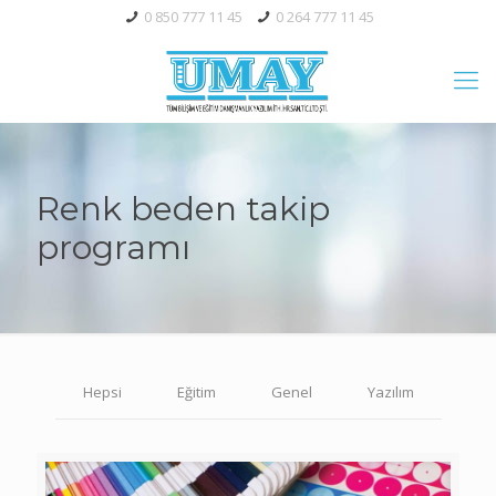
0 850 777 11 45
0 264 777 11 45
Renk beden takip
programı
Hepsi
Eğitim
Genel
Yazılım