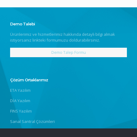
Demo Talebi
Ürünlerimiz ve hizmetlerimiz hakkında detaylı bilgi almak
istiyorsanız linkteki formumuzu doldurabilirsiniz.
Demo Talep Formu
Çözüm Ortaklarımız
ETA Yazılım
DİA Yazılım
FINS Yazılım
Sanal Santral Çözümleri