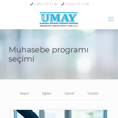
0 850 777 11 45
0 264 777 11 45
Muhasebe programı
seçimi
Hepsi
Eğitim
Genel
Yazılım