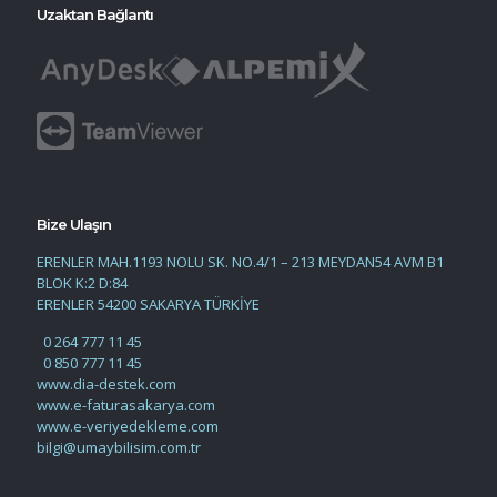
Uzaktan Bağlantı
Bize Ulaşın
ERENLER MAH.1193 NOLU SK. NO.4/1 – 213 MEYDAN54 AVM B1
BLOK K:2 D:84
ERENLER 54200 SAKARYA TÜRKİYE
0 264 777 11 45
0 850 777 11 45
www.dia-destek.com
www.e-faturasakarya.com
www.e-veriyedekleme.com
bilgi@umaybilisim.com.tr