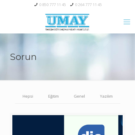
0 850 777 11 45
0 264 777 11 45
Sorun
Hepsi
Eğitim
Genel
Yazılım