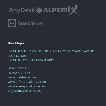
Bize Ulaşın
ERENLER MAH.1193 NOLU SK. NO.4/1 – 213 MEYDAN54 AVM B1
BLOK K:2 D:84
ERENLER 54200 SAKARYA TÜRKİYE
0 264 777 11 45
0 850 777 11 45
www.dia-destek.com
www.e-faturasakarya.com
www.e-veriyedekleme.com
bilgi@umaybilisim.com.tr