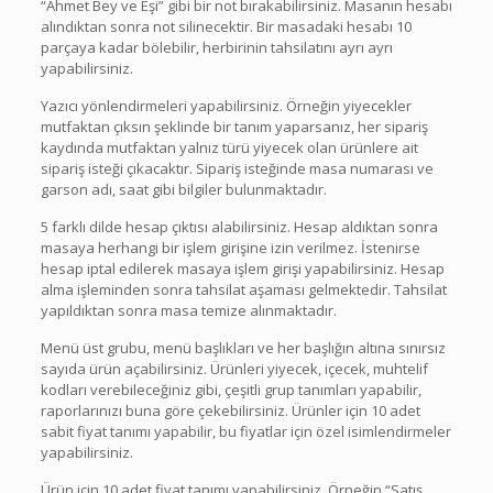
“Ahmet Bey ve Eşi” gibi bir not bırakabilirsiniz. Masanın hesabı
alındıktan sonra not silinecektir. Bir masadaki hesabı 10
parçaya kadar bölebilir, herbirinin tahsilatını ayrı ayrı
yapabilirsiniz.
Yazıcı yönlendirmeleri yapabilirsiniz. Örneğin yiyecekler
mutfaktan çıksın şeklinde bir tanım yaparsanız, her sipariş
kaydında mutfaktan yalnız türü yiyecek olan ürünlere ait
sipariş isteği çıkacaktır. Sipariş isteğinde masa numarası ve
garson adı, saat gibi bilgiler bulunmaktadır.
5 farklı dilde hesap çıktısı alabilirsiniz. Hesap aldıktan sonra
masaya herhangi bir işlem girişine izin verilmez. İstenirse
hesap iptal edilerek masaya işlem girişi yapabilirsiniz. Hesap
alma işleminden sonra tahsilat aşaması gelmektedir. Tahsilat
yapıldıktan sonra masa temize alınmaktadır.
Menü üst grubu, menü başlıkları ve her başlığın altına sınırsız
sayıda ürün açabilirsiniz. Ürünleri yiyecek, içecek, muhtelif
kodları verebileceğiniz gibi, çeşitli grup tanımları yapabilir,
raporlarınızı buna göre çekebilirsiniz. Ürünler için 10 adet
sabit fiyat tanımı yapabilir, bu fiyatlar için özel isimlendirmeler
yapabilirsiniz.
Ürün için 10 adet fiyat tanımı yapabilirsiniz. Örneğin “Satış