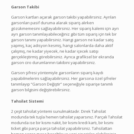
Garson Takibi
Garson kartları açarak garson takibi yapabilirsiniz. Ayrılan
garsonları pasif duruma alarak sipariş alırken
gözükmemesini sağlayabilirsiniz. Her sipariş kalemi için ayrı
ayrı garson tanımlayabileceğiniz gibi tüm sipariş için tek bir
garson tanımı yapabilirsiniz. Hangi garson ne kadar satış
yapmış, kaç adisyon kesmiş, hangi salonlarda daha aktif
çalışmış, ne kadar yiyecek, ne kadar içecek satışı
gerçekleştirmiş görebilirsiniz. Ayrıca grafiksel bir ekranda
garson ciro durumlarının takibini yapabilirsiniz.
Garson şifresi yöntemiyle garsonların sipariş kaydı
yapabilmelerini sağlayabilirsiniz. Her garsona özel şifreler
tanımlayıp “Garson Değiştir” seçeneğiyle siparişe tanımlı
garson bilgisini değiştirebilirsiniz.
Tahsilat Sistemi
2 çeşit tahsilat yöntemi sunulmaktadır. Direk Tahsilat
modunda tek tuşla hemen tahsilat yaparsınız. Parçalı Tahsilat
modunda ise bir kısmı nakit, bir kısmı kredi kartı, bir kısmı
ticket gibi parça parça tahsilat yapabilirsiniz. Tahsilattan
hemen sonra masa boşaltılır ve yeni siparişler alabilirsiniz.