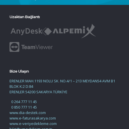
Uzaktan Bağlantı
Bize Ulaşın
ERENLER MAH.1193 NOLU SK. NO.4/1 – 213 MEYDAN54 AVM B1
BLOK K:2 D:84
ERENLER 54200 SAKARYA TÜRKİYE
0 264 777 11 45
0 850 777 11 45
www.dia-destek.com
www.e-faturasakarya.com
www.e-veriyedekleme.com
bilgi@umaybilisim.com.tr