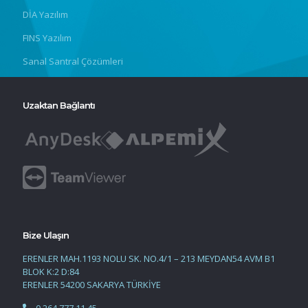
DİA Yazılım
FINS Yazılım
Sanal Santral Çözümleri
Uzaktan Bağlantı
Bize Ulaşın
ERENLER MAH.1193 NOLU SK. NO.4/1 – 213 MEYDAN54 AVM B1
BLOK K:2 D:84
ERENLER 54200 SAKARYA TÜRKİYE
0 264 777 11 45