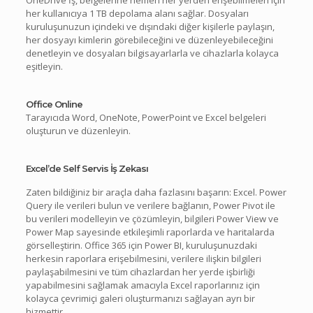
her kullanıcıya 1 TB depolama alanı sağlar. Dosyaları
kuruluşunuzun içindeki ve dışındaki diğer kişilerle paylaşın,
her dosyayı kimlerin görebileceğini ve düzenleyebileceğini
denetleyin ve dosyaları bilgisayarlarla ve cihazlarla kolayca
eşitleyin.
Office Online
Tarayıcıda Word, OneNote, PowerPoint ve Excel belgeleri
oluşturun ve düzenleyin.
Excel’de Self Servis İş Zekası
Zaten bildiğiniz bir araçla daha fazlasını başarın: Excel. Power
Query ile verileri bulun ve verilere bağlanın, Power Pivot ile
bu verileri modelleyin ve çözümleyin, bilgileri Power View ve
Power Map sayesinde etkileşimli raporlarda ve haritalarda
görselleştirin. Office 365 için Power BI, kuruluşunuzdaki
herkesin raporlara erişebilmesini, verilere ilişkin bilgileri
paylaşabilmesini ve tüm cihazlardan her yerde işbirliği
yapabilmesini sağlamak amacıyla Excel raporlarınız için
kolayca çevrimiçi galeri oluşturmanızı sağlayan ayrı bir
hizmettir.