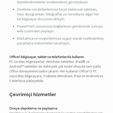
biçimlendirmelerle önizlemelerini görüntüleyin.
OneNote not defterlerinize Excel elektronik tabloları,
Visio diyagramları, fotoğraflar ve neredeyse diğer her
tür bilgisayar dosyasını ekleyin.
PowerPoint sununuzun bağlantısını göndererek sunuyu
web üzerinden paylaşın.
Markanıza ve müşterilerinize uygun olarak özelleştirilmiş
pazarlama malzemeleri tasarlayın.
Office’i bilgisayar, tablet ve telefonlarda kullanın
PC ve Mac bilgisayarlar, Windows tabletler, iPad® ve
Android™ tabletler de dahil pek çok mobil cihazda tam yüklü
Office deneyiminin tadını çıkarın. Her kullanıcı Office’i 5 PC
veya Mac bilgisayara, 5 tablete (Windows, iPad ve Android) ve
5
telefona yükleyebilir.
Çevrimiçi hizmetler
Dosya depolama ve paylaşma
OneDrive İş, belgelerine hemen her yerden erişebilmeleri için