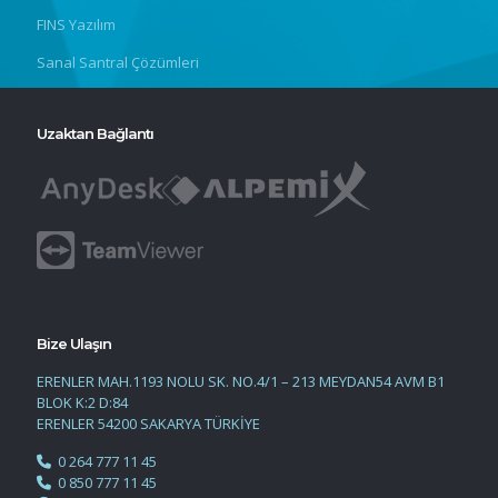
FINS Yazılım
Sanal Santral Çözümleri
Uzaktan Bağlantı
Bize Ulaşın
ERENLER MAH.1193 NOLU SK. NO.4/1 – 213 MEYDAN54 AVM B1
BLOK K:2 D:84
ERENLER 54200 SAKARYA TÜRKİYE
0 264 777 11 45
0 850 777 11 45