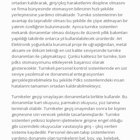
ortadan kaldırarak, giriş/çıkış haraketlerini disipline olmasını
ve firma bünyesinde otomasyon bilincinin hızlı şekilde
yerleşmesine yardımcı olmaktadır. Turnike sistemlerinin bir
avantajı da taşınabilir olması bu şekilde de çöpe atılmayan bir
yatırım özelliğinin bulunmasıdır. Ayrıca turnike sistemleri
mekanik donanımlar olması dolayısı ile düzenli yıllık bakımları
yapıldığı takdirde onlarca yıl kullanılabilecek ürünlerdir. Art
Elektronik yoğunlukla kurumsal proje ile uğraştığından, metal
aksamı ve döküm tekniği en üst kalite seviyesinde turnike
donanımları ile çalışmaktayız. Çünkü kalitesiz bir turnike, tüm
pdks otomasyonunu etkileyerek başarısız olarak
gösterecektir. Turnikeli personel kontrol sistemlerinde en üst
seviye yazılımsal ve donanımsal entegrasyonları
gerçekleştirebilmekte bu şekilde Pdks sistemlerindeki insan
hatalarını tamamen ortadan kaldırabilmekteyiz.
Turnikeler geçişi onaylayan donanımlarla birlikte kullanılır. Bu
donanımlar kart okuyucu, parmakizi okuyucu, yüz tanıma
terminali olabilir. Turnikeler geçiş onayından sonra bir kişinin
geçmesine izin verecek şekilde tasarlanmışlardır. Turnike
sistemleri yetkisiz kişilerin işletmelere girişine engel olduğu
gibi üzerindeki okuyucular vasıtasıyla giriş – çıkış verileri
sisteme kaydedilir. Personel devam takip sistemlerinin
yardımcı donanımı olan turnikelerin bel, boy, vip, kelebek,