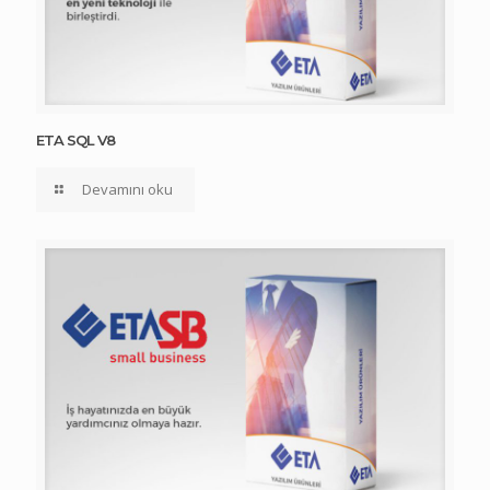
ETA SQL V8
Devamını oku