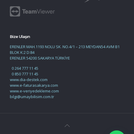
Bize Ulaşın
ERENLER MAH.1193 NOLU SK. NO.4/1 – 213 MEYDAN54 AVM B1
BLOK K:2 D:84
ERENLER 54200 SAKARYA TÜRKİYE
0 264 777 11 45
0 850 777 11 45
www.dia-destek.com
www.e-faturasakarya.com
www.e-veriyedekleme.com
bilgi@umaybilisim.com.tr