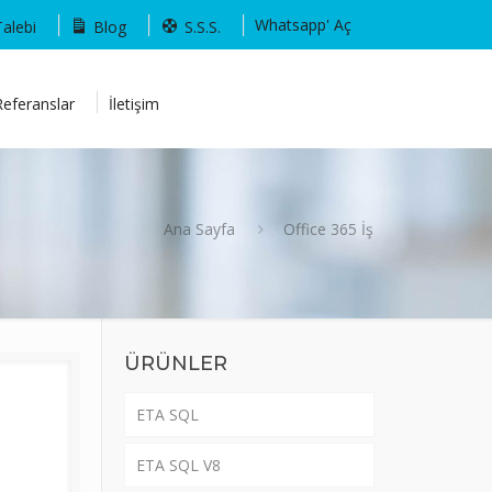
Whatsapp' Aç
Talebi
Blog
S.S.S.
Referanslar
İletişim
Ana Sayfa
Office 365 İş
ÜRÜNLER
ETA SQL
ETA SQL V8