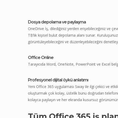
Dosya depolama ve paylaşma
OneDrive İş, dilediğiniz yerden erişebileceğiniz ve çev
TB’lık kişisel bulut depolama alanı sunar. Kuruluşunuzu
görüntüleyebileceğini ve düzenleyebileceğini denetley
Office Online
Tarayıcıda Word, OneNote, PowerPoint ve Excel belge
Profesyonel dijital öykü anlatımı
Yeni Office 365 uygulaması Sway ile ilgi çekici ve etkil
oluşturmak çok kolay, üstelik bunu doğrudan telefonunu
kolayca paylaşın ve her ekranda kusursuz görünümün t
Tüm Office 365 iş pla