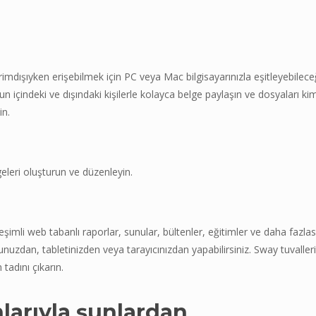
rimdışıyken erişebilmek için PC veya Mac bilgisayarınızla eşitleyebilece
n içindeki ve dışındaki kişilerle kolayca belge paylaşın ve dosyaları ki
in.
leri oluşturun ve düzenleyin.
eşimli web tabanlı raporlar, sunular, bültenler, eğitimler ve daha fazlas
zdan, tabletinizden veya tarayıcınızdan yapabilirsiniz. Sway tuvalleri
adını çıkarın.
nlarıyla şunlardan