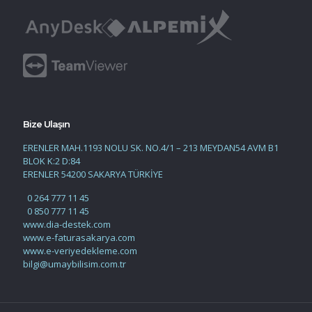
Bize Ulaşın
ERENLER MAH.1193 NOLU SK. NO.4/1 – 213 MEYDAN54 AVM B1
BLOK K:2 D:84
ERENLER 54200 SAKARYA TÜRKİYE
0 264 777 11 45
0 850 777 11 45
www.dia-destek.com
www.e-faturasakarya.com
www.e-veriyedekleme.com
bilgi@umaybilisim.com.tr