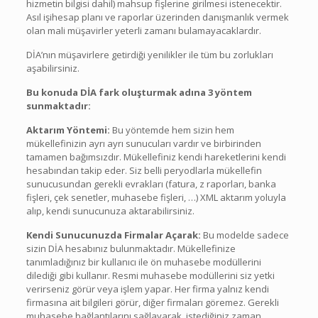
hizmetin bilgisi dahil) mahsup fişlerine girilmesi istenecektir.
Asıl işihesap planı ve raporlar üzerinden danışmanlık vermek
olan mali müşavirler yeterli zamanı bulamayacaklardır.
DİA’nın müşavirlere getirdiği yenilikler ile tüm bu zorlukları
aşabilirsiniz.
Bu konuda DİA fark oluşturmak adına 3 yöntem
sunmaktadır:
Aktarım Yöntemi:
Bu yöntemde hem sizin hem
mükellefinizin ayrı ayrı sunucuları vardır ve birbirinden
tamamen bağımsızdır. Mükellefiniz kendi hareketlerini kendi
hesabından takip eder. Siz belli peryodlarla mükellefin
sunucusundan gerekli evrakları (fatura, z raporları, banka
fişleri, çek senetler, muhasebe fişleri, …) XML aktarım yoluyla
alıp, kendi sunucunuza aktarabilirsiniz.
Kendi Sunucunuzda Firmalar Açarak:
Bu modelde sadece
sizin DİA hesabınız bulunmaktadır. Mükellefinize
tanımladığınız bir kullanıcı ile ön muhasebe modüllerini
dilediği gibi kullanır. Resmi muhasebe modüllerini siz yetki
verirseniz görür veya işlem yapar. Her firma yalnız kendi
firmasına ait bilgileri görür, diğer firmaları göremez. Gerekli
muhasebe bağlantılarını sağlayarak, istediğiniz zaman