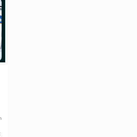
-
n
t