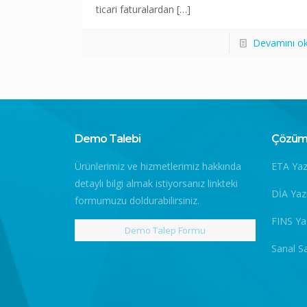
ticari faturalardan
[…]
Devamını o
Demo Talebi
Çözüm 
Ürünlerimiz ve hizmetlerimiz hakkında
ETA Yaz
detaylı bilgi almak istiyorsanız linkteki
DİA Yaz
formumuzu doldurabilirsiniz.
FINS Ya
Demo Talep Formu
Sanal S