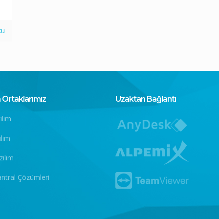
ku
Ortaklarımız
Uzaktan Bağlantı
ılım
ılım
zılım
antral Çözümleri