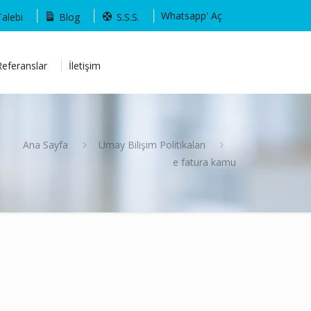
Whatsapp' Aç
Talebi
Blog
S.S.S.
Referanslar
İletişim
Ana Sayfa
Umay Bilişim Politikaları
e fatura kamu