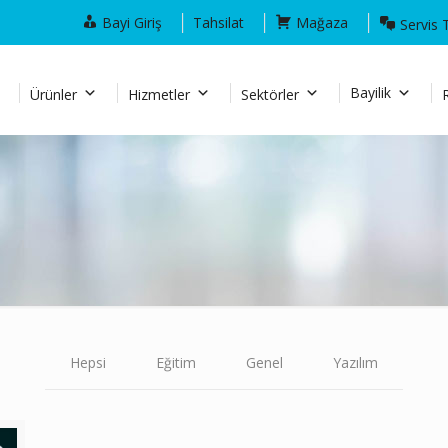
Bayi Giriş
Tahsilat
Mağaza
Servis 
Bayilik
Ürünler
Hizmetler
Sektörler
Hepsi
Eğitim
Genel
Yazılım