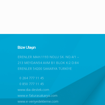
Bize Ulaşın
ERENLER MAH.1193 NOLU SK. NO.4/1 –
213 MEYDAN54 AVM B1 BLOK K:2 D:84
ERENLER 54200 SAKARYA TÜRKİYE
0 264 777 11 45
0 850 777 11 45
www.dia-destek.com
www.e-faturasakarya.com
www.e-veriyedekleme.com