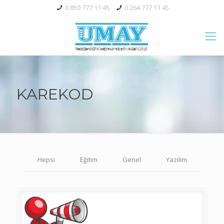
0 850 777 11 45
0 264 777 11 45
KAREKOD
Hepsi
Eğitim
Genel
Yazılım