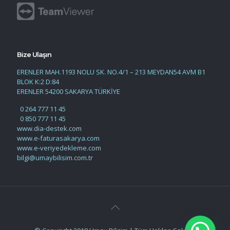
Bize Ulaşın
ERENLER MAH.1193 NOLU SK. NO.4/1 – 213 MEYDAN54 AVM B1
BLOK K:2 D:84
ERENLER 54200 SAKARYA TÜRKİYE
0 264 777 11 45
0 850 777 11 45
www.dia-destek.com
www.e-faturasakarya.com
www.e-veriyedekleme.com
bilgi@umaybilisim.com.tr