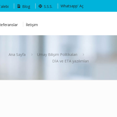
Whatsapp' Aç
Talebi
Blog
S.S.S.
Referanslar
İletişim
Ana Sayfa
Umay Bilişim Politikaları
DİA ve ETA yazılımları