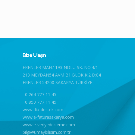
Bize Ulaşın
ERENLER MAH.1193 NOLU SK. NO.4/1 –
213 MEYDAN54 AVM B1 BLOK K:2 D:84
ERENLER 54200 SAKARYA TÜRKİYE
0 264 777 11 45
0 850 777 11 45
www.dia-destek.com
www.e-faturasakarya.com
www.e-veriyedekleme.com
bilgi@umaybilisim.com.tr