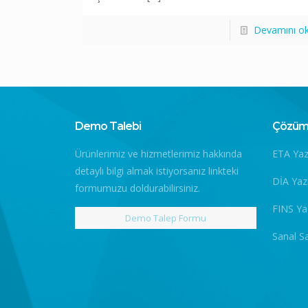
Devamını o
Demo Talebi
Çözüm 
Ürünlerimiz ve hizmetlerimiz hakkında
ETA Yaz
detaylı bilgi almak istiyorsanız linkteki
DİA Yaz
formumuzu doldurabilirsiniz.
FINS Ya
Demo Talep Formu
Sanal S