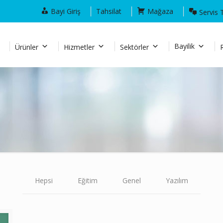
Bayi Giriş
Tahsilat
Mağaza
Servis 
Bayilik
Ürünler
Hizmetler
Sektörler
Hepsi
Eğitim
Genel
Yazılım