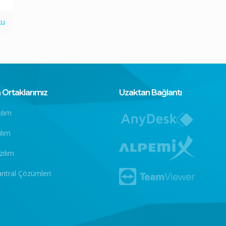
ku
Ortaklarımız
Uzaktan Bağlantı
ılım
ılım
zılım
antral Çözümleri