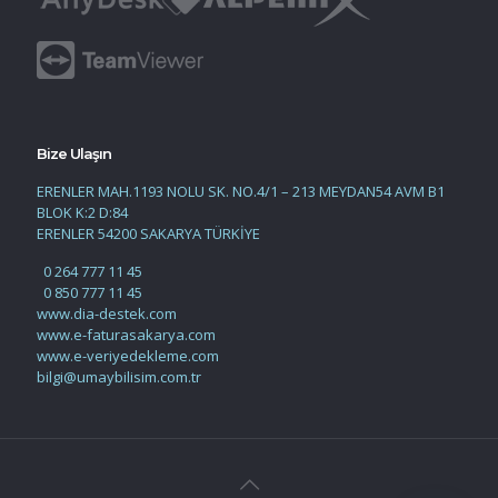
Bize Ulaşın
ERENLER MAH.1193 NOLU SK. NO.4/1 – 213 MEYDAN54 AVM B1
BLOK K:2 D:84
ERENLER 54200 SAKARYA TÜRKİYE
0 264 777 11 45
0 850 777 11 45
www.dia-destek.com
www.e-faturasakarya.com
www.e-veriyedekleme.com
bilgi@umaybilisim.com.tr