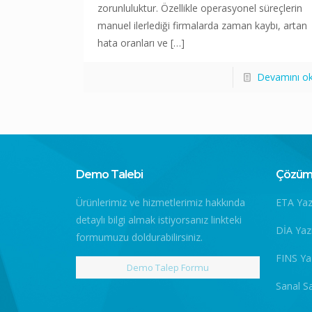
zorunluluktur. Özellikle operasyonel süreçlerin
manuel ilerlediği firmalarda zaman kaybı, artan
hata oranları ve
[…]
Devamını o
Demo Talebi
Çözüm 
Ürünlerimiz ve hizmetlerimiz hakkında
ETA Yaz
detaylı bilgi almak istiyorsanız linkteki
DİA Yaz
formumuzu doldurabilirsiniz.
FINS Ya
Demo Talep Formu
Sanal S