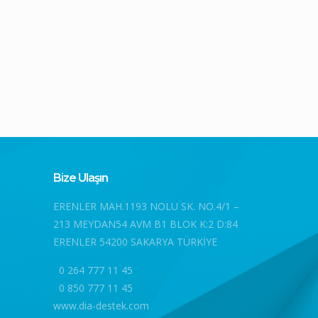
Bize Ulaşın
ERENLER MAH.1193 NOLU SK. NO.4/1 –
213 MEYDAN54 AVM B1 BLOK K:2 D:84
ERENLER 54200 SAKARYA TÜRKİYE
0 264 777 11 45
0 850 777 11 45
www.dia-destek.com