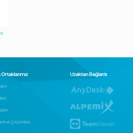
ku
Ortaklarımız
Uzaktan Bağlantı
ılım
ılım
zılım
antral Çözümleri