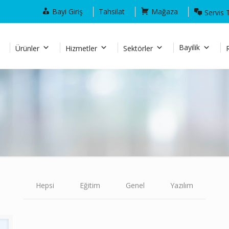
Bayi Giriş
Tahsilat
Mağaza
Servis 
Bayilik
Ürünler
Hizmetler
Sektörler
Hepsi
Eğitim
Genel
Yazılım