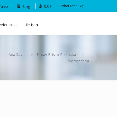
Whatsapp' Aç
Talebi
Blog
S.S.S.
Referanslar
İletişim
Ana Sayfa
Umay Bilişim Politikaları
Süreç Yönetimi