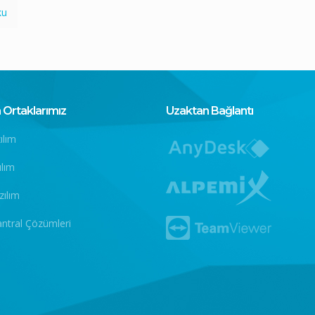
ku
Ortaklarımız
Uzaktan Bağlantı
ılım
ılım
zılım
antral Çözümleri