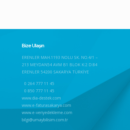
Bize Ulaşın
ERENLER MAH.1193 NOLU SK. NO.4/1 –
213 MEYDAN54 AVM B1 BLOK K:2 D:84
ERENLER 54200 SAKARYA TÜRKİYE
0 264 777 11 45
0 850 777 11 45
www.dia-destek.com
www.e-faturasakarya.com
www.e-veriyedekleme.com
bilgi@umaybilisim.com.tr