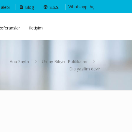
Whatsapp' Aç
Talebi
Blog
S.S.S.
Referanslar
İletişim
Ana Sayfa
Umay Bilişim Politikaları
Dia yazilim devir