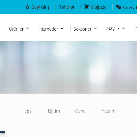
Bayi Giriş
Tahsilat
Mağaza
Servis 
Bayilik
Ürünler
Hizmetler
Sektörler
Hepsi
Eğitim
Genel
Yazılım