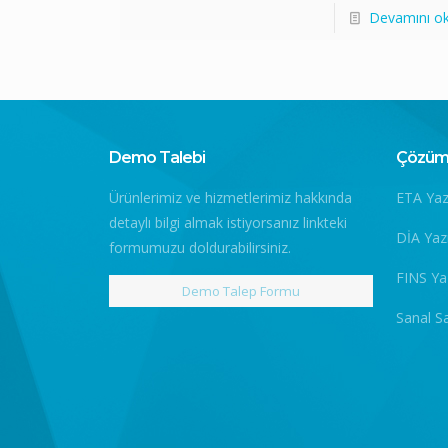
Devamını o
Demo Talebi
Çözüm 
Ürünlerimiz ve hizmetlerimiz hakkında
ETA Yaz
detaylı bilgi almak istiyorsanız linkteki
DİA Yaz
formumuzu doldurabilirsiniz.
FINS Ya
Demo Talep Formu
Sanal S