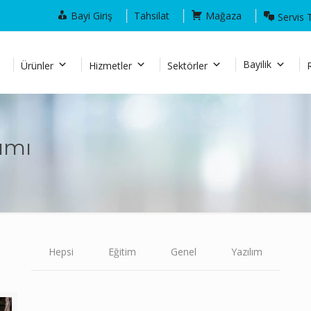
Bayi Giriş
Tahsilat
Mağaza
Servis 
Bayilik
Ürünler
Hizmetler
Sektörler
ımı
Hepsi
Eğitim
Genel
Yazılım