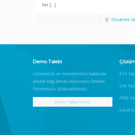
her
[…]
Devamını o
Demo Talebi
Çözüm 
Ürünlerimiz ve hizmetlerimiz hakkında
ETA Yaz
detaylı bilgi almak istiyorsanız linkteki
DİA Yaz
formumuzu doldurabilirsiniz.
FINS Ya
Demo Talep Formu
Sanal S