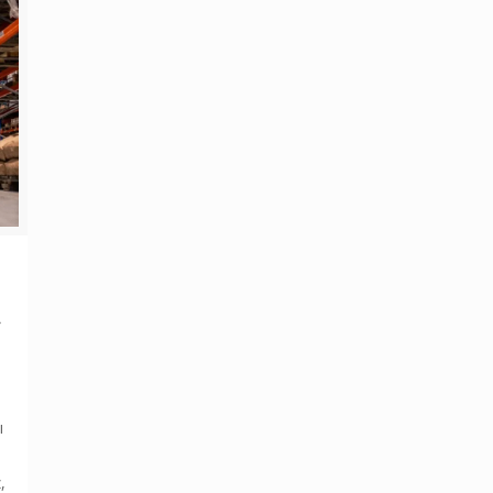
t
ı
,