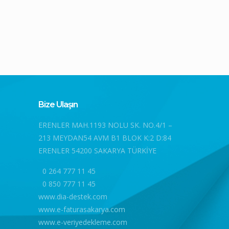
Bize Ulaşın
ERENLER MAH.1193 NOLU SK. NO.4/1 –
213 MEYDAN54 AVM B1 BLOK K:2 D:84
ERENLER 54200 SAKARYA TÜRKİYE
0 264 777 11 45
0 850 777 11 45
www.dia-destek.com
www.e-faturasakarya.com
www.e-veriyedekleme.com