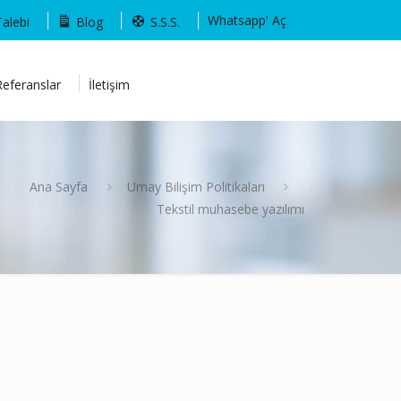
Whatsapp' Aç
Talebi
Blog
S.S.S.
Referanslar
İletişim
Ana Sayfa
Umay Bilişim Politikaları
Tekstil muhasebe yazılımı