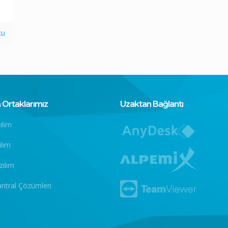
ku
Ortaklarımız
Uzaktan Bağlantı
ılım
ılım
zılım
antral Çözümleri