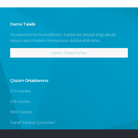
Demo Talebi
Ürünlerimiz ve hizmetlerimiz hakkında detaylı bilgi almak
istiyorsanız linkteki formumuzu doldurabilirsiniz.
Demo Talep Formu
Çözüm Ortaklarımız
ETA Yazılım
DİA Yazılım
FINS Yazılım
Sanal Santral Çözümleri