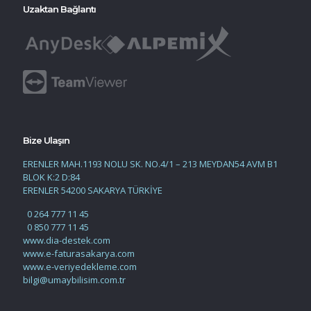
Uzaktan Bağlantı
Bize Ulaşın
ERENLER MAH.1193 NOLU SK. NO.4/1 – 213 MEYDAN54 AVM B1
BLOK K:2 D:84
ERENLER 54200 SAKARYA TÜRKİYE
0 264 777 11 45
0 850 777 11 45
www.dia-destek.com
www.e-faturasakarya.com
www.e-veriyedekleme.com
bilgi@umaybilisim.com.tr