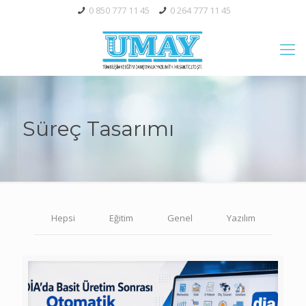
0 850 777 11 45
0 264 777 11 45
Süreç Tasarımı
Hepsi
Eğitim
Genel
Yazılım