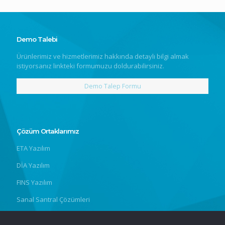
Demo Talebi
Ürünlerimiz ve hizmetlerimiz hakkında detaylı bilgi almak
istiyorsanız linkteki formumuzu doldurabilirsiniz.
Demo Talep Formu
Çözüm Ortaklarımız
ETA Yazılım
DİA Yazılım
FINS Yazılım
Sanal Santral Çözümleri