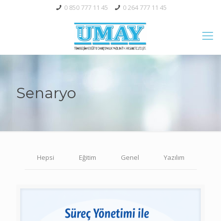
0 850 777 11 45
0 264 777 11 45
Senaryo
Hepsi
Eğitim
Genel
Yazılım