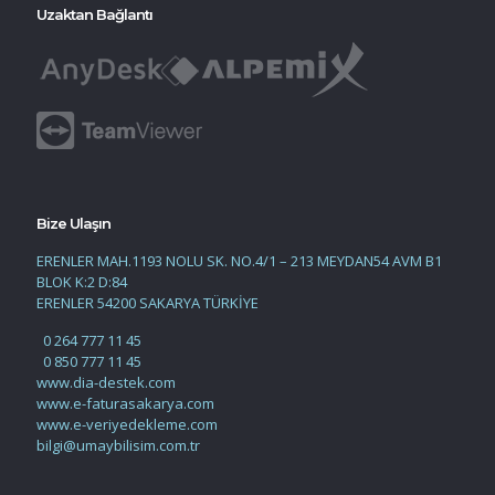
Uzaktan Bağlantı
Bize Ulaşın
ERENLER MAH.1193 NOLU SK. NO.4/1 – 213 MEYDAN54 AVM B1
BLOK K:2 D:84
ERENLER 54200 SAKARYA TÜRKİYE
0 264 777 11 45
0 850 777 11 45
www.dia-destek.com
www.e-faturasakarya.com
www.e-veriyedekleme.com
bilgi@umaybilisim.com.tr