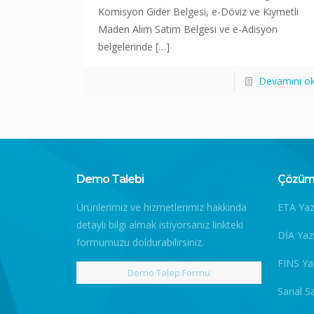
Komisyon Gider Belgesi, e-Döviz ve Kıymetli
Maden Alım Satım Belgesi ve e-Adisyon
belgelerinde
[…]
Devamını o
Demo Talebi
Çözüm 
Ürünlerimiz ve hizmetlerimiz hakkında
ETA Yaz
detaylı bilgi almak istiyorsanız linkteki
DİA Yaz
formumuzu doldurabilirsiniz.
FINS Ya
Demo Talep Formu
Sanal S