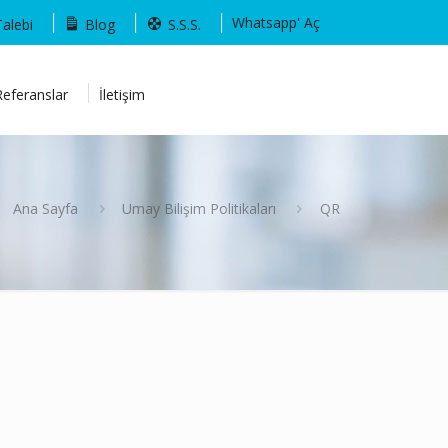
Whatsapp' Aç
Talebi
Blog
S.S.S.
Referanslar
İletişim
Ana Sayfa
Umay Bilişim Politikaları
QR