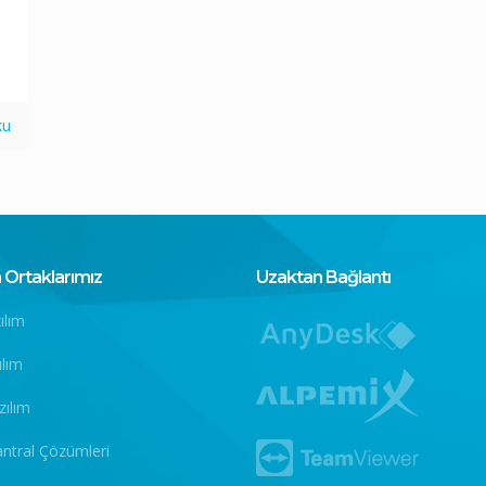
ku
Ortaklarımız
Uzaktan Bağlantı
ılım
ılım
zılım
antral Çözümleri