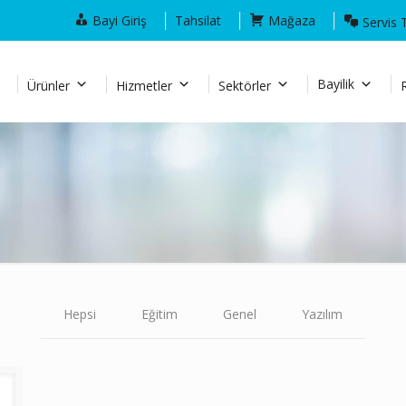
Bayi Giriş
Tahsilat
Mağaza
Servis 
Bayilik
Ürünler
Hizmetler
Sektörler
Hepsi
Eğitim
Genel
Yazılım