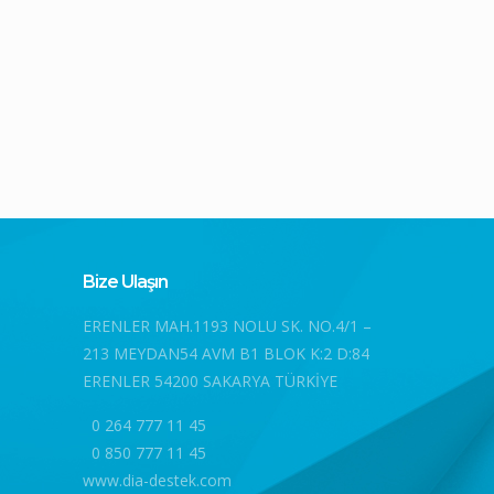
Bize Ulaşın
ERENLER MAH.1193 NOLU SK. NO.4/1 –
213 MEYDAN54 AVM B1 BLOK K:2 D:84
ERENLER 54200 SAKARYA TÜRKİYE
0 264 777 11 45
0 850 777 11 45
www.dia-destek.com