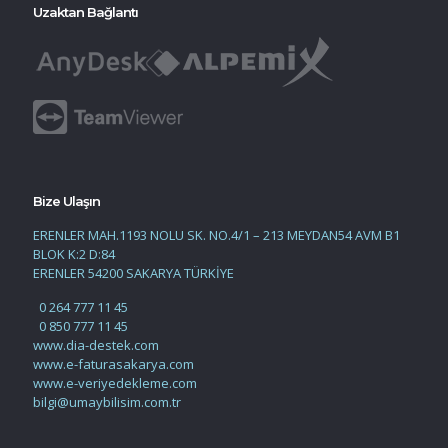
Uzaktan Bağlantı
Bize Ulaşın
ERENLER MAH.1193 NOLU SK. NO.4/1 – 213 MEYDAN54 AVM B1
BLOK K:2 D:84
ERENLER 54200 SAKARYA TÜRKİYE
0 264 777 11 45
0 850 777 11 45
www.dia-destek.com
www.e-faturasakarya.com
www.e-veriyedekleme.com
bilgi@umaybilisim.com.tr