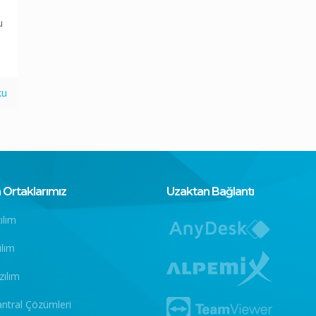
u
ku
Ortaklarımız
Uzaktan Bağlantı
ılım
ılım
zılım
antral Çözümleri