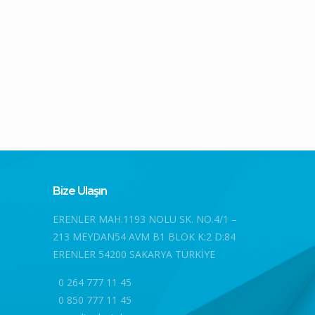
Bize Ulaşın
ERENLER MAH.1193 NOLU SK. NO.4/1 –
213 MEYDAN54 AVM B1 BLOK K:2 D:84
ERENLER 54200 SAKARYA TÜRKİYE
0 264 777 11 45
0 850 777 11 45