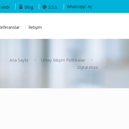
Whatsapp' Aç
Talebi
Blog
S.S.S.
Referanslar
İletişim
Ana Sayfa
Umay Bilişim Politikaları
Dijital imza