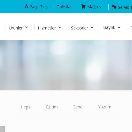
Bayi Giriş
Tahsilat
Mağaza
Servis 
Bayilik
Ürünler
Hizmetler
Sektörler
Hepsi
Eğitim
Genel
Yazılım