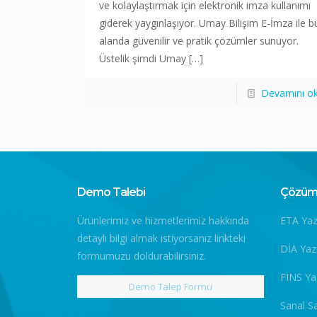
ve kolaylaştırmak için elektronik imza kullanımı
giderek yaygınlaşıyor. Umay Bilişim E-İmza ile b
alanda güvenilir ve pratik çözümler sunuyor.
Üstelik şimdi Umay
[…]
Devamını o
Demo Talebi
Çözüm 
Ürünlerimiz ve hizmetlerimiz hakkında
ETA Yaz
detaylı bilgi almak istiyorsanız linkteki
DİA Yaz
formumuzu doldurabilirsiniz.
FINS Ya
Demo Talep Formu
Sanal S