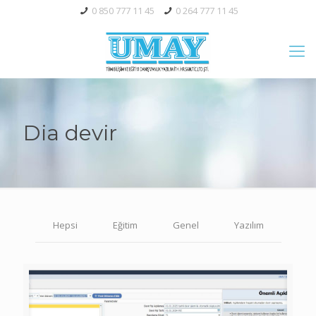
0 850 777 11 45
0 264 777 11 45
Dia devir
Hepsi
Eğitim
Genel
Yazılım