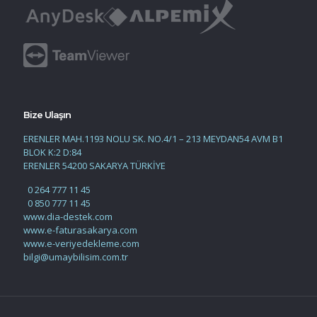
Bize Ulaşın
ERENLER MAH.1193 NOLU SK. NO.4/1 – 213 MEYDAN54 AVM B1
BLOK K:2 D:84
ERENLER 54200 SAKARYA TÜRKİYE
0 264 777 11 45
0 850 777 11 45
www.dia-destek.com
www.e-faturasakarya.com
www.e-veriyedekleme.com
bilgi@umaybilisim.com.tr