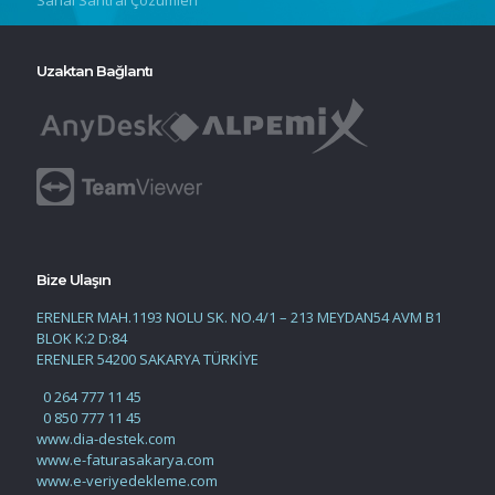
Sanal Santral Çözümleri
Uzaktan Bağlantı
Bize Ulaşın
ERENLER MAH.1193 NOLU SK. NO.4/1 – 213 MEYDAN54 AVM B1
BLOK K:2 D:84
ERENLER 54200 SAKARYA TÜRKİYE
0 264 777 11 45
0 850 777 11 45
www.dia-destek.com
www.e-faturasakarya.com
www.e-veriyedekleme.com