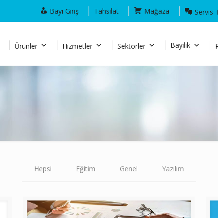
Bayi Giriş
Tahsilat
Mağaza
Servis 
Bayilik
Ürünler
Hizmetler
Sektörler
Hepsi
Eğitim
Genel
Yazılım