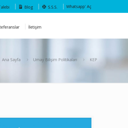
Whatsapp' Aç
Talebi
Blog
S.S.S.
Referanslar
İletişim
Ana Sayfa
Umay Bilişim Politikaları
KEP