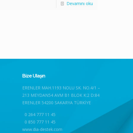
Devamını oku
Bize Ulaşın
ERENLER MAH.1193 NOLU SK. NO.4/1 –
213 MEYDAN54 AVM B1 BLOK K:2 D:84
ERENLER 54200 SAKARYA TÜRKİYE
0 264 777 11 45
0 850 777 11 45
www.dia-destek.com