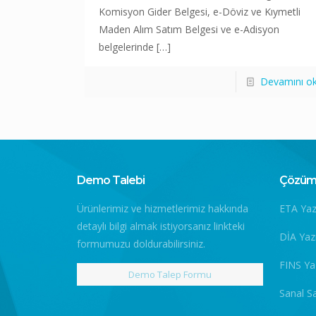
Komisyon Gider Belgesi, e-Döviz ve Kıymetli
Maden Alım Satım Belgesi ve e-Adisyon
belgelerinde
[…]
Devamını o
Demo Talebi
Çözüm 
Ürünlerimiz ve hizmetlerimiz hakkında
ETA Yaz
detaylı bilgi almak istiyorsanız linkteki
DİA Yaz
formumuzu doldurabilirsiniz.
FINS Ya
Demo Talep Formu
Sanal S