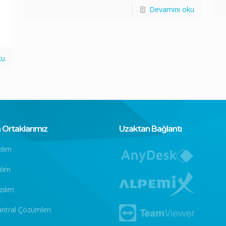
Devamını oku
ku
Ortaklarımız
Uzaktan Bağlantı
ılım
ılım
zılım
antral Çözümleri