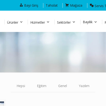
Bayi Giriş
Tahsilat
Mağaza
Servis 
Bayilik
Ürünler
Hizmetler
Sektörler
Hepsi
Eğitim
Genel
Yazılım