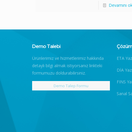
Devamını o
Demo Talebi
Çözüm 
Ürünlerimiz ve hizmetlerimiz hakkında
ETA Yaz
detaylı bilgi almak istiyorsanız linkteki
DİA Yaz
formumuzu doldurabilirsiniz.
FINS Ya
Demo Talep Formu
Sanal S