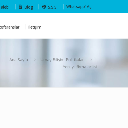
Whatsapp' Aç
Talebi
Blog
S.S.S.
Referanslar
İletişim
Ana Sayfa
Umay Bilişim Politikaları
Yeni yil firma acilisi