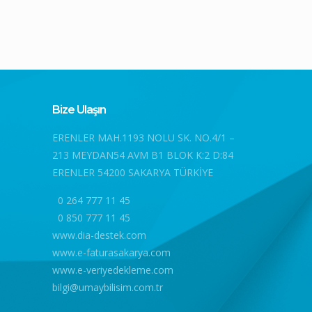
Bize Ulaşın
ERENLER MAH.1193 NOLU SK. NO.4/1 –
213 MEYDAN54 AVM B1 BLOK K:2 D:84
ERENLER 54200 SAKARYA TÜRKİYE
0 264 777 11 45
0 850 777 11 45
www.dia-destek.com
www.e-faturasakarya.com
www.e-veriyedekleme.com
bilgi@umaybilisim.com.tr