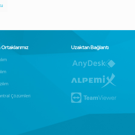
ku
Ortaklarımız
Uzaktan Bağlantı
ılım
ılım
zılım
antral Çözümleri