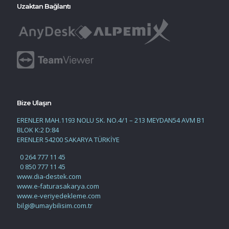
Uzaktan Bağlantı
Bize Ulaşın
ERENLER MAH.1193 NOLU SK. NO.4/1 – 213 MEYDAN54 AVM B1
BLOK K:2 D:84
ERENLER 54200 SAKARYA TÜRKİYE
0 264 777 11 45
0 850 777 11 45
www.dia-destek.com
www.e-faturasakarya.com
www.e-veriyedekleme.com
bilgi@umaybilisim.com.tr