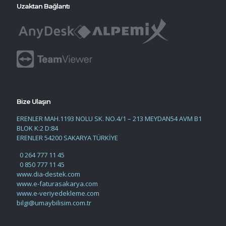
Uzaktan Bağlantı
Bize Ulaşın
ERENLER MAH.1193 NOLU SK. NO.4/1 – 213 MEYDAN54 AVM B1
BLOK K:2 D:84
ERENLER 54200 SAKARYA TÜRKİYE
0 264 777 11 45
0 850 777 11 45
www.dia-destek.com
www.e-faturasakarya.com
www.e-veriyedekleme.com
bilgi@umaybilisim.com.tr