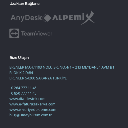
Uzaktan Bağlantı
Bize Ulaşın
ERENLER MAH.1193 NOLU SK. NO.4/1 – 213 MEYDAN54 AVM B1
BLOK K:2 D:84
ERENLER 54200 SAKARYA TÜRKİYE
0 264 777 11 45
0 850 777 11 45
www.dia-destek.com
www.e-faturasakarya.com
www.e-veriyedekleme.com
bilgi@umaybilisim.com.tr