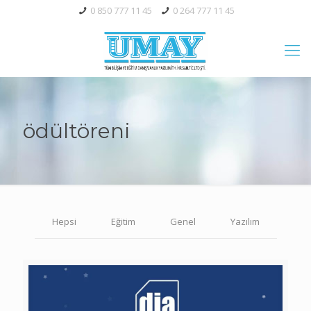
0 850 777 11 45
0 264 777 11 45
ödültöreni
Hepsi
Eğitim
Genel
Yazılım