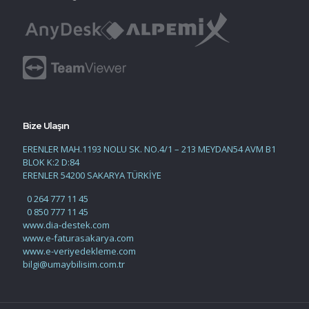
Bize Ulaşın
ERENLER MAH.1193 NOLU SK. NO.4/1 – 213 MEYDAN54 AVM B1
BLOK K:2 D:84
ERENLER 54200 SAKARYA TÜRKİYE
0 264 777 11 45
0 850 777 11 45
www.dia-destek.com
www.e-faturasakarya.com
www.e-veriyedekleme.com
bilgi@umaybilisim.com.tr