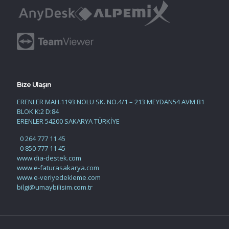
Bize Ulaşın
ERENLER MAH.1193 NOLU SK. NO.4/1 – 213 MEYDAN54 AVM B1
BLOK K:2 D:84
ERENLER 54200 SAKARYA TÜRKİYE
0 264 777 11 45
0 850 777 11 45
www.dia-destek.com
www.e-faturasakarya.com
www.e-veriyedekleme.com
bilgi@umaybilisim.com.tr