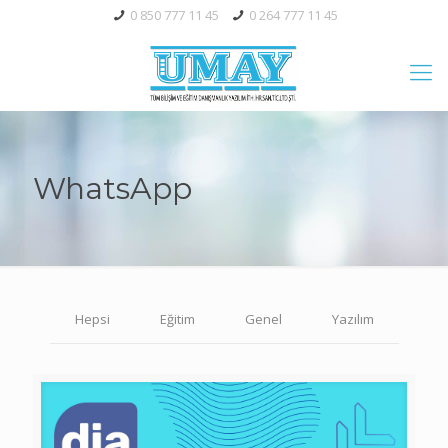
0 850 777 11 45
0 264 777 11 45
WhatsApp
Hepsi
Eğitim
Genel
Yazılım