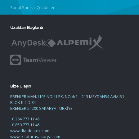
Sanal Santral Çözümleri
Uzaktan Bağlantı
Bize Ulaşın
ERENLER MAH.1193 NOLU SK. NO.4/1 – 213 MEYDAN54 AVM B1
BLOK K:2 D:84
ERENLER 54200 SAKARYA TÜRKİYE
0 264 777 11 45
0 850 777 11 45
www.dia-destek.com
www.e-faturasakarya.com