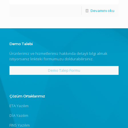
Devamını oku
Demo Talebi
Ürünlerimiz ve hizmetlerimiz hakkında detaylı bilgi almak
istiyorsanız linkteki formumuzu doldurabilirsiniz.
Demo Talep Formu
Çözüm Ortaklarımız
ETA Yazılım
DİA Yazılım
FINS Yazılım