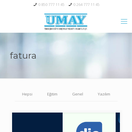
0 850 777 11 45
0 264 777 11 45
fatura
Hepsi
Eğitim
Genel
Yazılım