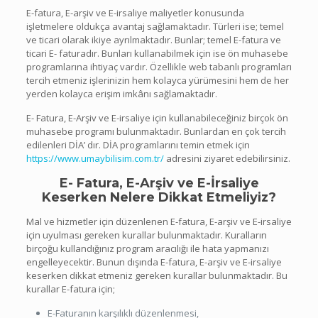
E-fatura, E-arşiv ve E-irsaliye maliyetler konusunda
işletmelere oldukça avantaj sağlamaktadır. Türleri ise; temel
ve ticari olarak ikiye ayrılmaktadır. Bunlar; temel E-fatura ve
ticari E- faturadır. Bunları kullanabilmek için ise ön muhasebe
programlarına ihtiyaç vardır. Özellikle web tabanlı programları
tercih etmeniz işlerinizin hem kolayca yürümesini hem de her
yerden kolayca erişim imkânı sağlamaktadır.
E- Fatura, E-Arşiv ve E-irsaliye için kullanabileceğiniz birçok ön
muhasebe programı bulunmaktadır. Bunlardan en çok tercih
edilenleri DİA’ dır. DİA programlarını temin etmek için
https://www.umaybilisim.com.tr/
adresini ziyaret edebilirsiniz.
E- Fatura, E-Arşiv ve E-İrsaliye
Keserken Nelere Dikkat Etmeliyiz?
Mal ve hizmetler için düzenlenen E-fatura, E-arşiv ve E-irsaliye
için uyulması gereken kurallar bulunmaktadır. Kuralların
birçoğu kullandığınız program aracılığı ile hata yapmanızı
engelleyecektir. Bunun dışında E-fatura, E-arşiv ve E-irsaliye
keserken dikkat etmeniz gereken kurallar bulunmaktadır. Bu
kurallar E-fatura için;
E-Faturanın karşılıklı düzenlenmesi,