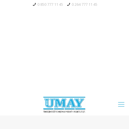
0 850 777 11 45
0 264 777 11 45
Bayi Giriş
Tahsilat
Mağaza
Servis Talebi
Blog
S.S.S.
Whatsapp' Aç