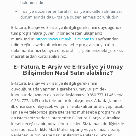
bulunmalıdır.
İrsaliye düzenlenen tarafın irsaliye mükellefi olmaması
durumlarında da E-irsaliye düzenlenmesi zorunludur.
E-fatura, E-arşiv ve E-irsaliye ile ilgili gereksinim duyduğunuz
tüm programlara güvenilir bir adresten ulaşmanız
mümkündür.
https://www.umaybilisim.com.tr/
sayfasından
edineceğiniz web tabanlı muhasebe programlarıyla tüm
dokümanlarınızı kolayca oluşturabilir, işletmenizdeki gereksiz
masraflardan kurtulabilirsiniz.
E- Fatura, E-Arşiv ve E-İrsaliye yi Umay
Bilişimden Nasıl Satın alabiliriz?
E-fatura, E-arşiv ve E-irsaliye ile ilgili gereksinim
duyduğunuzda yapmanız gereken Umay Bilişim deki
konusunda uzman ekip arkadaşlarımıza 0.850.777.11.45 veya
0.264.777.11.45 no lu telefonlar ile ulaşmanız. Arkadaşlarımız
ilk önce sizi dinleyecek ve işiniz ile alakalı bir analiz yapılacak.
İşinize ve talebinize göre isterseniz muhasebe programı ya
da isterseniz sadece internetten E-Fatura, E-Arşiv, e-İrsaliye
kesebileceğiniz bir portal önerecekler. Siz tamam dediğinizde
sizin adınıza birlikte Mali Mühür siparişi veya e-imza siparişi
verilecek. Bütün resmi başvurularınız yapılacak. Sizden