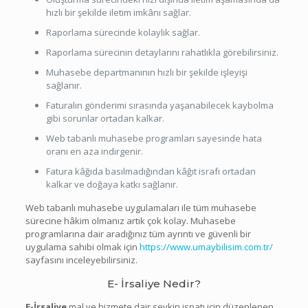
hızlı bir şekilde iletim imkânı sağlar.
Raporlama sürecinde kolaylık sağlar.
Raporlama sürecinin detaylarını rahatlıkla görebilirsiniz.
Muhasebe departmanının hızlı bir şekilde işleyişi
sağlanır.
Faturalın gönderimi sırasında yaşanabilecek kaybolma
gibi sorunlar ortadan kalkar.
Web tabanlı muhasebe programları sayesinde hata
oranı en aza indirgenir.
Fatura kâğıda basılmadığından kâğıt israfı ortadan
kalkar ve doğaya katkı sağlanır.
Web tabanlı muhasebe uygulamaları ile tüm muhasebe
sürecine hâkim olmanız artık çok kolay. Muhasebe
programlarına dair aradığınız tüm ayrıntı ve güvenli bir
uygulama sahibi olmak için
https://www.umaybilisim.com.tr/
sayfasını inceleyebilirsiniz.
E- İrsaliye Nedir?
E-İrsaliye
mal ve hizmete dair sevkin ispatı için düzenlenen