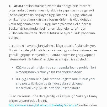
E- Fatura
satılan mal ve hizmete dair belgelerin internet
ortamında düzenlenmesini, takibinin yapılmasını ve gerekli
ise paylaşılmasını sağlayan uygulamadır. Bu uygulamayla
birlikte faturaların kağıtlara basımı önlenmiş olup doğaya
katkı sağlanmaktadır. Bu uygulama yalnızca Gelir İdaresi
Başkanlığı tarafından belirlenen işletmeler tarafından
kullanılabilmektedir. Normal fatura ile aynı hukuki yaptırıma
sahiptir.
E- Fatura’nın avantajları yalnızca kâğıt tasarrufuyla kalmıyor.
Bu yüzden de yıllık belirlenen ciroya uygun olan işletmeler ve
gönüllü geçmek isteyenler E- Fatura sistemine geçiş yapmak
istemektedir. E- Fatura’nın diğer avantajları ise şöyledir;
Kâğıda basılma işlemi ve sonrasında iletme problemleri
olmadığından işletmeye hız kazandırmaktadır.
Bu uygulama ile büyük oranda kâğıt tasarrufunun yanı
sıra posta ile iletim ve tüm dosyaları arşivleme
masrafları ve yükü de ortadan kalkmaktadır.
E-Fatura konusunda detaylı bilgi ve iletişim için Sakarya Umay
Bilişimi ziyaret edebilirsiniz.
https://www.umaybilisim.com.tr/detay/e-fatura/
sayfasından