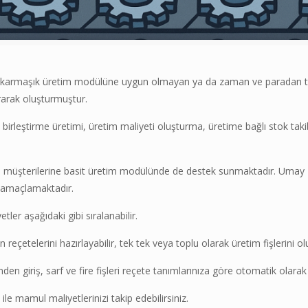
n karmaşık üretim modülüne uygun olmayan ya da zaman ve paradan tas
rarak oluşturmuştur.
rleştirme üretimi, üretim maliyeti oluşturma, üretime bağlı stok taki
 müşterilerine basit üretim modülünde de destek sunmaktadır. Umay Tü
i amaçlamaktadır.
tler aşağıdaki gibi sıralanabilir.
çetelerini hazırlayabilir, tek tek veya toplu olarak üretim fişlerini oluş
en giriş, sarf ve fire fişleri reçete tanımlarınıza göre otomatik olarak
le mamul maliyetlerinizi takip edebilirsiniz.