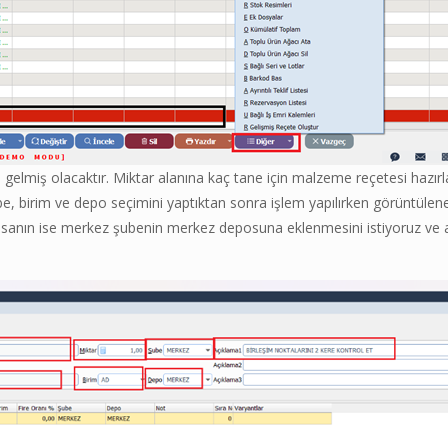
lmiş olacaktır. Miktar alanına kaç tane için malzeme reçetesi hazırlanı
 Şube, birim ve depo seçimini yaptıktan sonra işlem yapılırken görüntül
anın ise merkez şubenin merkez deposuna eklenmesini istiyoruz ve açı