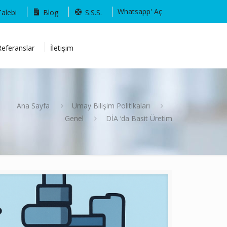
Whatsapp' Aç
Talebi
Blog
S.S.S.
Referanslar
İletişim
Ana Sayfa
Umay Bilişim Politikaları
Genel
DİA ‘da Basit Üretim