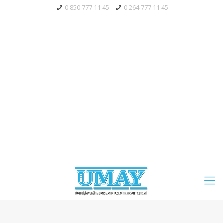
0 850 777 11 45
0 264 777 11 45
Bayi Giriş
Tahsilat
Mağaza
Servis Talebi
Blog
S.S.S.
Whatsapp' Aç