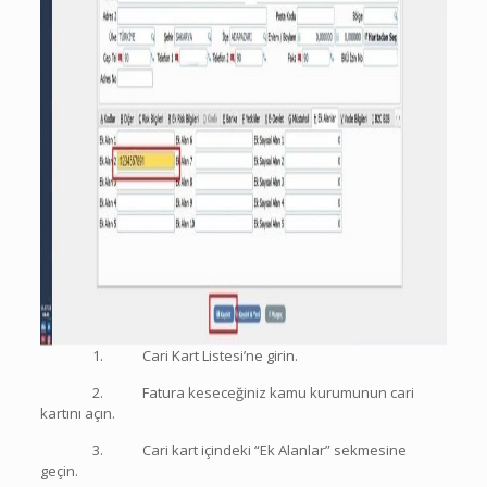
1. Cari Kart Listesi’ne girin.
2. Fatura keseceğiniz kamu kurumunun cari
kartını açın.
3. Cari kart içindeki “Ek Alanlar” sekmesine
geçin.