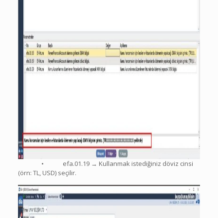
• efa.01.19 → Kullanmak istediğiniz döviz cinsi
(örn: TL, USD) seçilir.