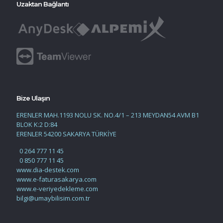
Uzaktan Bağlantı
Bize Ulaşın
ERENLER MAH.1193 NOLU SK. NO.4/1 – 213 MEYDAN54 AVM B1
BLOK K:2 D:84
ERENLER 54200 SAKARYA TÜRKİYE
0 264 777 11 45
0 850 777 11 45
www.dia-destek.com
www.e-faturasakarya.com
www.e-veriyedekleme.com
bilgi@umaybilisim.com.tr