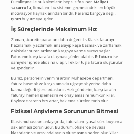
Dijitalleşme ile bu kalemlerin hepsi sıfıra iner.
Maliyet
tasarrufu
, firmaların bu sisteme geçmesindeki en büyük
motivasyon kaynaklarından biridir. Paranız kargoya değil,
işinizi büyütmeye gider.
İş Süreçlerinde Maksimum Hız
Zaman, ticarette paradan daha değerlidir. Klasik faturayı
hazırlamak, yazdırmak, imzalayıp kaşe basmak ve zarflamak
dakikalar sürer. Ardından kargoya verme süreci başlar.
Faturanın karşı tarafa ulaşması günler alabilir.
E-fatura
ise
saniyeler içinde alıcısına ulaşır. Tek bir tuşla fatura oluşturulur
ve gönderilir.
Bu hız, personelin verimini artırır. Muhasebe departmanı,
fatura basmak ve kargolamakla uğraşmak yerine daha
katma değerli işlere odaklanır. Hızlı gönderim, karşı tarafın
faturayı hemen işlemesini ve onaylamasını mümkün kılar.
Böylece ticaretin hızı artar, bekleme süreleri tarih olur.
Fiziksel Arşivleme Sorununun Bitmesi
Klasik muhasebe anlayışında, faturaların yasal süre boyunca
saklanması zorunludur. Bu durum, ofislerde devasa
klasörlerin ve arşiv odalarının oluşmasına neden olur. Yıllar