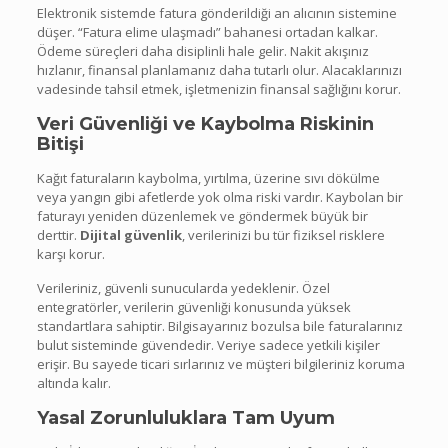
Elektronik sistemde fatura gönderildiği an alıcının sistemine
düşer. “Fatura elime ulaşmadı” bahanesi ortadan kalkar.
Ödeme süreçleri daha disiplinli hale gelir. Nakit akışınız
hızlanır, finansal planlamanız daha tutarlı olur. Alacaklarınızı
vadesinde tahsil etmek, işletmenizin finansal sağlığını korur.
Veri Güvenliği ve Kaybolma Riskinin
Bitişi
Kağıt faturaların kaybolma, yırtılma, üzerine sıvı dökülme
veya yangın gibi afetlerde yok olma riski vardır. Kaybolan bir
faturayı yeniden düzenlemek ve göndermek büyük bir
derttir.
Dijital güvenlik
, verilerinizi bu tür fiziksel risklere
karşı korur.
Verileriniz, güvenli sunucularda yedeklenir. Özel
entegratörler, verilerin güvenliği konusunda yüksek
standartlara sahiptir. Bilgisayarınız bozulsa bile faturalarınız
bulut sisteminde güvendedir. Veriye sadece yetkili kişiler
erişir. Bu sayede ticari sırlarınız ve müşteri bilgileriniz koruma
altında kalır.
Yasal Zorunluluklara Tam Uyum