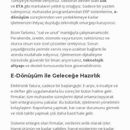
Türkiye’ye hizmet veriyoruz. Sektörün devleri olan
DİA
ve
ETA
gibi markaların yetkili iş ortağıyız. Sadece bir yazılım
satmıyoruz; muhasebe programlarından ERP sistemlerine,
e-
dönüşüm
süreçlerinden veri yedeklemeye kadar
işletmenizin ihtiyaç duyduğu teknolojik omurgayı kuruyoruz.
Bizim farkımız, “sat ve unut” mantığıyla çalışmamamızdır.
Perakende, üretim, otomotiv veya turizm; sektörünüz ne
olursa olsun size özel çözümler üretiyoruz. Sorun
yaşadığınızda yerinde servis veya uzaktan bağlantı ile
anında müdahale ediyoruz. İşletmenizin dijitalleşme
sürecinde güvenilir bir liman arıyorsanız,
teknolojik
altyapı
ve destek konusunda bize güvenebilirsiniz.
E-Dönüşüm ile Geleceğe Hazırlık
Elektronik fatura, sadece bir başlangıçtır. E-arşiv, e-irsaliye ve
e-defter gibi uygulamalarla bu süreç bir bütün haline gelir.
Firmalar, tüm muhasebe süreçlerini dijital ortama taşıyarak
tam entegrasyonu yakalar. Bu bütünlük, işletmenin yönetimini
kolaylaştırır. Raporlama yapmak, kar-zarar durumunu görmek
ve stok takibi yapmak çok daha basit hale gelir.
Sisteme entegre olan firmalar, verilerini anlık olarak izler.
Hangi ürünün ne kadar sattığını, hangi müşterinin ne kadar