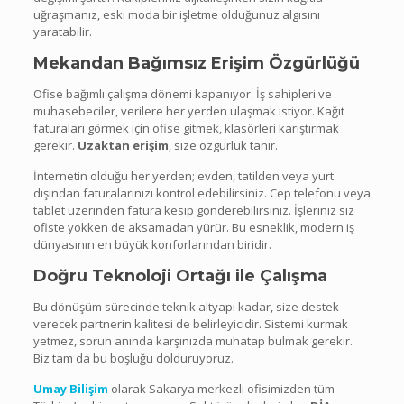
uğraşmanız, eski moda bir işletme olduğunuz algısını
yaratabilir.
Mekandan Bağımsız Erişim Özgürlüğü
Ofise bağımlı çalışma dönemi kapanıyor. İş sahipleri ve
muhasebeciler, verilere her yerden ulaşmak istiyor. Kağıt
faturaları görmek için ofise gitmek, klasörleri karıştırmak
gerekir.
Uzaktan erişim
, size özgürlük tanır.
İnternetin olduğu her yerden; evden, tatilden veya yurt
dışından faturalarınızı kontrol edebilirsiniz. Cep telefonu veya
tablet üzerinden fatura kesip gönderebilirsiniz. İşleriniz siz
ofiste yokken de aksamadan yürür. Bu esneklik, modern iş
dünyasının en büyük konforlarından biridir.
Doğru Teknoloji Ortağı ile Çalışma
Bu dönüşüm sürecinde teknik altyapı kadar, size destek
verecek partnerin kalitesi de belirleyicidir. Sistemi kurmak
yetmez, sorun anında karşınızda muhatap bulmak gerekir.
Biz tam da bu boşluğu dolduruyoruz.
Umay Bilişim
olarak Sakarya merkezli ofisimizden tüm