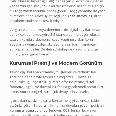
Gelir İdaresi Başkanlığı (GİB), her geçen yıl e-fatura kullanım
kapsamını genişletiyor. Belirli ciro limitlerini aşan firmalar için
bu geçiş zaten zorunlu. Ancak gönüllü geçiş yapanlar da yasal
süreçlere daha kolay uyum sağlıyor.
Yasal mevzuat
, dijital
kayıtların tutulmasını teşvik ediyor.
Vergi incelemeleri veya denetimlerde, dijital kayıtları ibraz
etmek çok daha kolaydır. GİB standartlarına uygun olarak
tutulan kayıtlar, işletmenizi cezai yaptırımlardan korur.
Yasalarla uyumlu çalışmak, işletmenizin başını ağrıtacak
sürprizleri engeller. Devletin dijitalleşme vizyonuna ortak
olmak, işinizi garantiye alır.
Kurumsal Prestij ve Modern Görünüm
Teknolojiyi kullanan firmalar, müşterileri ve tedarikçileri
gözünde daha profesyonel bir imaj çizer. El yazısı ile
doldurulmuş, kaşesi silik çıkmış bir fatura yerine, dijital
formatta, logolu ve düzenli bir fatura göndermek prestijinizi
artırır.
Marka değeri
, bu küçük detaylarla yükselir.
İş ortaklarınız, sizinle çalışırken teknolojiyi yakından takip
ettiğinizi görür. Bu durum, firmanıza duyulan güveni pekiştirir.
Kurumsallaşma yolunda ilerleyen KOBİ’ler için bu vizyon
değişimi şarttır. Rakipleriniz dijitalleşirken sizin kağıtla