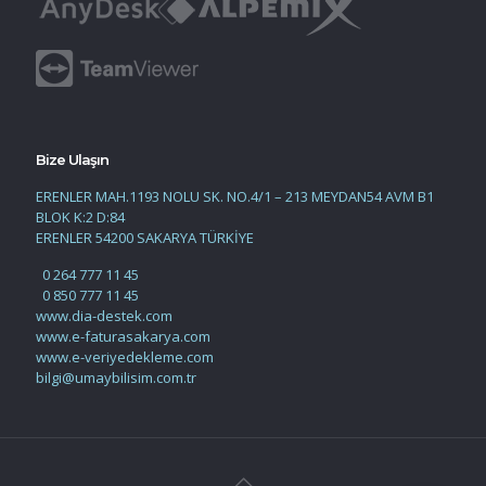
Bize Ulaşın
ERENLER MAH.1193 NOLU SK. NO.4/1 – 213 MEYDAN54 AVM B1
BLOK K:2 D:84
ERENLER 54200 SAKARYA TÜRKİYE
0 264 777 11 45
0 850 777 11 45
www.dia-destek.com
www.e-faturasakarya.com
www.e-veriyedekleme.com
bilgi@umaybilisim.com.tr