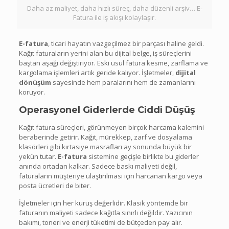
Daha az maliyet, daha hızlı süreç, daha düzenli arşiv… E-
Fatura ile iş akışı kolaylaşır.
E-fatura
, ticari hayatın vazgeçilmez bir parçası haline geldi.
Kağıt faturaların yerini alan bu dijital belge, iş süreçlerini
baştan aşağı değiştiriyor. Eski usul fatura kesme, zarflama ve
kargolama işlemleri artık geride kalıyor. İşletmeler,
dijital
dönüşüm
sayesinde hem paralarını hem de zamanlarını
koruyor.
Operasyonel Giderlerde Ciddi Düşüş
Kağıt fatura süreçleri, görünmeyen birçok harcama kalemini
beraberinde getirir. Kağıt, mürekkep, zarf ve dosyalama
klasörleri gibi kırtasiye masrafları ay sonunda büyük bir
yekün tutar.
E-fatura
sistemine geçişle birlikte bu giderler
anında ortadan kalkar. Sadece baskı maliyeti değil,
faturaların müşteriye ulaştırılması için harcanan kargo veya
posta ücretleri de biter.
İşletmeler için her kuruş değerlidir. Klasik yöntemde bir
faturanın maliyeti sadece kağıtla sınırlı değildir. Yazıcının
bakımı, toneri ve enerji tüketimi de bütçeden pay alır.