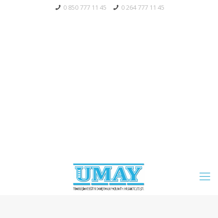
0 850 777 11 45
0 264 777 11 45
Bayi Giriş
Tahsilat
Mağaza
Servis Talebi
Blog
S.S.S.
Whatsapp' Aç