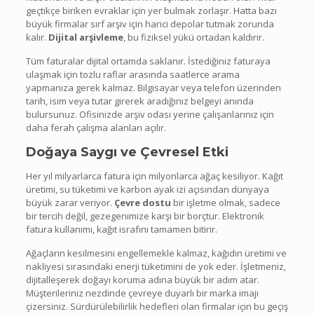
geçtikçe biriken evraklar için yer bulmak zorlaşır. Hatta bazı
büyük firmalar sırf arşiv için harici depolar tutmak zorunda
kalır.
Dijital arşivleme
, bu fiziksel yükü ortadan kaldırır.
Tüm faturalar dijital ortamda saklanır. İstediğiniz faturaya
ulaşmak için tozlu raflar arasında saatlerce arama
yapmanıza gerek kalmaz. Bilgisayar veya telefon üzerinden
tarih, isim veya tutar girerek aradığınız belgeyi anında
bulursunuz. Ofisinizde arşiv odası yerine çalışanlarınız için
daha ferah çalışma alanları açılır.
Doğaya Saygı ve Çevresel Etki
Her yıl milyarlarca fatura için milyonlarca ağaç kesiliyor. Kağıt
üretimi, su tüketimi ve karbon ayak izi açısından dünyaya
büyük zarar veriyor.
Çevre dostu
bir işletme olmak, sadece
bir tercih değil, gezegenimize karşı bir borçtur. Elektronik
fatura kullanımı, kağıt israfını tamamen bitirir.
Ağaçların kesilmesini engellemekle kalmaz, kağıdın üretimi ve
nakliyesi sırasındaki enerji tüketimini de yok eder. İşletmeniz,
dijitalleşerek doğayı koruma adına büyük bir adım atar.
Müşterileriniz nezdinde çevreye duyarlı bir marka imajı
çizersiniz. Sürdürülebilirlik hedefleri olan firmalar için bu geçiş