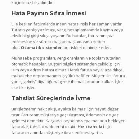
kaçınılmaz bir adımdır.
Hata Payının Sıfıra İnmesi
Elle kesilen faturalarda insan hatası riski her zaman vardır.
Tutarın yanlış yazılması, vergi hesaplamasında kayma veya
eksik bilgi girişi sıkça yaşanır. Bu hatalar, faturanın iptal
edilmesine ve sürecin baştan başlamasına neden
olur.
Otomatik sistemler
, bu riskleri minimize eder.
Muhasebe programları, vergi oranlarını ve toplam tutarları
otomatik hesaplar. Müşteri bilgileri sistemden çekildiği için
isim veya adres hatası olmaz. Hatalı fatura sayısı azaldıkça,
muhasebe departmanının iş yükü hafifler. Müşteri ile “fatura
yanlış gelmiş” diyaloğuna girme ihtimali ortadan kalkar. İşler
tıkır tıkır işler.
Tahsilat Süreçlerinde İvme
Bir işletmenin nakit akışı, ayakta kalması için hayati değer
taşır. Faturanın müşteriye geç ulaşması, ödemenin de geç
gelmesi demektir. Kargoda kaybolan veya masada bekleyen
faturalar, tahsilat vadelerini uzatır.
Hızlı tahsilat
için
faturanın anında müşteriye ibraz edilmesi şarttır.