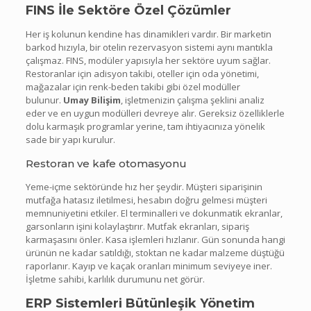
FINS İle Sektöre Özel Çözümler
Her iş kolunun kendine has dinamikleri vardır. Bir marketin
barkod hızıyla, bir otelin rezervasyon sistemi aynı mantıkla
çalışmaz. FINS, modüler yapısıyla her sektöre uyum sağlar.
Restoranlar için adisyon takibi, oteller için oda yönetimi,
mağazalar için renk-beden takibi gibi özel modüller
bulunur.
Umay Bilişim
, işletmenizin çalışma şeklini analiz
eder ve en uygun modülleri devreye alır. Gereksiz özelliklerle
dolu karmaşık programlar yerine, tam ihtiyacınıza yönelik
sade bir yapı kurulur.
Restoran ve kafe otomasyonu
Yeme-içme sektöründe hız her şeydir. Müşteri siparişinin
mutfağa hatasız iletilmesi, hesabın doğru gelmesi müşteri
memnuniyetini etkiler. El terminalleri ve dokunmatik ekranlar,
garsonların işini kolaylaştırır. Mutfak ekranları, sipariş
karmaşasını önler. Kasa işlemleri hızlanır. Gün sonunda hangi
ürünün ne kadar satıldığı, stoktan ne kadar malzeme düştüğü
raporlanır. Kayıp ve kaçak oranları minimum seviyeye iner.
İşletme sahibi, karlılık durumunu net görür.
ERP Sistemleri Bütünleşik Yönetim