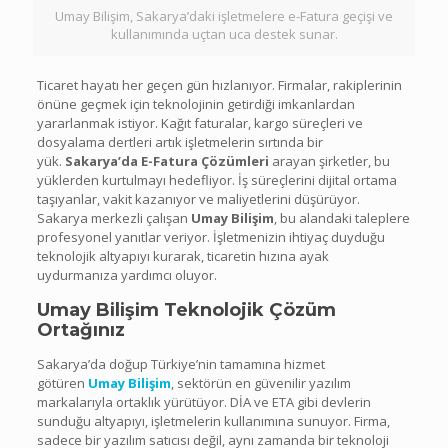
Umay Bilişim, Sakarya’daki işletmelere e-Fatura geçişi ve
kullanımında uçtan uca destek sunar.
Ticaret hayatı her geçen gün hızlanıyor. Firmalar, rakiplerinin
önüne geçmek için teknolojinin getirdiği imkanlardan
yararlanmak istiyor. Kağıt faturalar, kargo süreçleri ve
dosyalama dertleri artık işletmelerin sırtında bir
yük.
Sakarya’da E-Fatura Çözümleri
arayan şirketler, bu
yüklerden kurtulmayı hedefliyor. İş süreçlerini dijital ortama
taşıyanlar, vakit kazanıyor ve maliyetlerini düşürüyor.
Sakarya merkezli çalışan
Umay Bilişim
, bu alandaki taleplere
profesyonel yanıtlar veriyor. İşletmenizin ihtiyaç duyduğu
teknolojik altyapıyı kurarak, ticaretin hızına ayak
uydurmanıza yardımcı oluyor.
Umay Bilişim Teknolojik Çözüm
Ortağınız
Sakarya’da doğup Türkiye’nin tamamına hizmet
götüren
Umay Bilişim
, sektörün en güvenilir yazılım
markalarıyla ortaklık yürütüyor. DİA ve ETA gibi devlerin
sunduğu altyapıyı, işletmelerin kullanımına sunuyor. Firma,
sadece bir yazılım satıcısı değil, aynı zamanda bir teknoloji