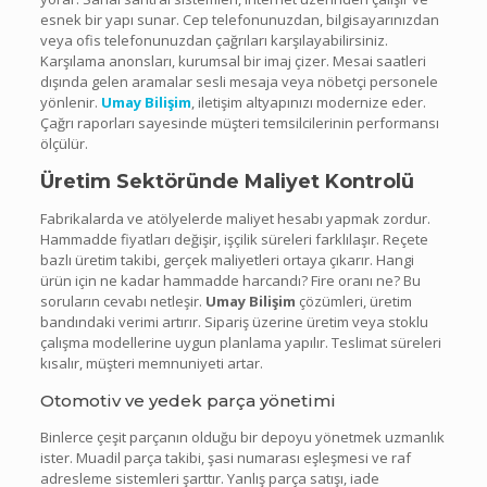
esnek bir yapı sunar. Cep telefonunuzdan, bilgisayarınızdan
veya ofis telefonunuzdan çağrıları karşılayabilirsiniz.
Karşılama anonsları, kurumsal bir imaj çizer. Mesai saatleri
dışında gelen aramalar sesli mesaja veya nöbetçi personele
yönlenir.
Umay Bilişim
, iletişim altyapınızı modernize eder.
Çağrı raporları sayesinde müşteri temsilcilerinin performansı
ölçülür.
Üretim Sektöründe Maliyet Kontrolü
Fabrikalarda ve atölyelerde maliyet hesabı yapmak zordur.
Hammadde fiyatları değişir, işçilik süreleri farklılaşır. Reçete
bazlı üretim takibi, gerçek maliyetleri ortaya çıkarır. Hangi
ürün için ne kadar hammadde harcandı? Fire oranı ne? Bu
soruların cevabı netleşir.
Umay Bilişim
çözümleri, üretim
bandındaki verimi artırır. Sipariş üzerine üretim veya stoklu
çalışma modellerine uygun planlama yapılır. Teslimat süreleri
kısalır, müşteri memnuniyeti artar.
Otomotiv ve yedek parça yönetimi
Binlerce çeşit parçanın olduğu bir depoyu yönetmek uzmanlık
ister. Muadil parça takibi, şasi numarası eşleşmesi ve raf
adresleme sistemleri şarttır. Yanlış parça satışı, iade