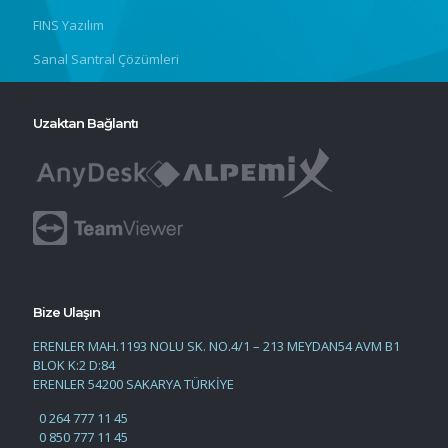
FINS Yazılım
Sanal Santral Çözümleri
Uzaktan Bağlantı
Bize Ulaşın
ERENLER MAH.1193 NOLU SK. NO.4/1 – 213 MEYDAN54 AVM B1
BLOK K:2 D:84
ERENLER 54200 SAKARYA TÜRKİYE
0 264 777 11 45
0 850 777 11 45