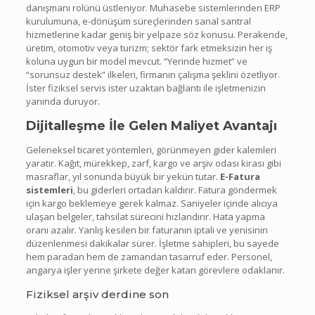
danışmanı rolünü üstleniyor. Muhasebe sistemlerinden ERP
kurulumuna, e-dönüşüm süreçlerinden sanal santral
hizmetlerine kadar geniş bir yelpaze söz konusu. Perakende,
üretim, otomotiv veya turizm; sektör fark etmeksizin her iş
koluna uygun bir model mevcut. “Yerinde hizmet” ve
“sorunsuz destek” ilkeleri, firmanın çalışma şeklini özetliyor.
İster fiziksel servis ister uzaktan bağlantı ile işletmenizin
yanında duruyor.
Dijitalleşme İle Gelen Maliyet Avantajı
Geleneksel ticaret yöntemleri, görünmeyen gider kalemleri
yaratır. Kağıt, mürekkep, zarf, kargo ve arşiv odası kirası gibi
masraflar, yıl sonunda büyük bir yekün tutar.
E-Fatura
sistemleri
, bu giderleri ortadan kaldırır. Fatura göndermek
için kargo beklemeye gerek kalmaz. Saniyeler içinde alıcıya
ulaşan belgeler, tahsilat sürecini hızlandırır. Hata yapma
oranı azalır. Yanlış kesilen bir faturanın iptali ve yenisinin
düzenlenmesi dakikalar sürer. İşletme sahipleri, bu sayede
hem paradan hem de zamandan tasarruf eder. Personel,
angarya işler yerine şirkete değer katan görevlere odaklanır.
Fiziksel arşiv derdine son