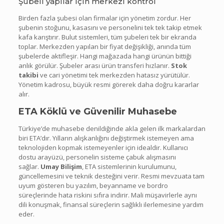
Şubeli yapılar için merkezi kontrol
Birden fazla şubesi olan firmalar için yönetim zordur. Her
şubenin stoğunu, kasasını ve personelini tek tek takip etmek
kafa karıştırır. Bulut sistemleri, tüm şubeleri tek bir ekranda
toplar. Merkezden yapılan bir fiyat değişikliği, anında tüm
şubelerde aktifleşir. Hangi mağazada hangi ürünün bittiği
anlık görülür. Şubeler arası ürün transferi hızlanır.
Stok
takibi
ve cari yönetimi tek merkezden hatasız yürütülür.
Yönetim kadrosu, büyük resmi görerek daha doğru kararlar
alır.
ETA Köklü ve Güvenilir Muhasebe
Türkiye’de muhasebe denildiğinde akla gelen ilk markalardan
biri ETA’dır. Yılların alışkanlığını değiştirmek istemeyen ama
teknolojiden kopmak istemeyenler için idealdir. Kullanıcı
dostu arayüzü, personelin sisteme çabuk alışmasını
sağlar.
Umay Bilişim
, ETA sistemlerinin kurulumunu,
güncellemesini ve teknik desteğini verir. Resmi mevzuata tam
uyum gösteren bu yazılım, beyanname ve bordro
süreçlerinde hata riskini sıfıra indirir. Mali müşavirlerle aynı
dili konuşmak, finansal süreçlerin sağlıklı ilerlemesine yardım
eder.