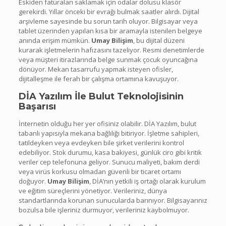
Eskiden faturaları saklamak için odalar dolusu klasör
gerekirdi. Yıllar önceki bir evrağı bulmak saatler alırdı. Dijital
arşivleme sayesinde bu sorun tarih oluyor. Bilgisayar veya
tablet üzerinden yapılan kısa bir aramayla istenilen belgeye
anında erişim mümkün.
Umay Bilişim
, bu dijital düzeni
kurarak işletmelerin hafızasını tazeliyor. Resmi denetimlerde
veya müşteri itirazlarında belge sunmak çocuk oyuncağına
dönüyor. Mekan tasarrufu yapmak isteyen ofisler,
dijitalleşme ile ferah bir çalışma ortamına kavuşuyor.
DİA Yazılım İle Bulut Teknolojisinin
Başarısı
İnternetin olduğu her yer ofisiniz olabilir. DİA Yazılım, bulut
tabanlı yapısıyla mekana bağlılığı bitiriyor. İşletme sahipleri,
tatildeyken veya evdeyken bile şirket verilerini kontrol
edebiliyor. Stok durumu, kasa bakiyesi, günlük ciro gibi kritik
veriler cep telefonuna geliyor. Sunucu maliyeti, bakım derdi
veya virüs korkusu olmadan güvenli bir ticaret ortamı
doğuyor.
Umay Bilişim
, DİA’nın yetkili iş ortağı olarak kurulum
ve eğitim süreçlerini yönetiyor. Verileriniz, dünya
standartlarında korunan sunucularda barınıyor. Bilgisayarınız
bozulsa bile işleriniz durmuyor, verileriniz kaybolmuyor.