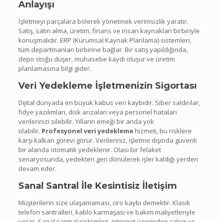
Anlayışı
İşletmeyi parçalara bölerek yönetmek verimsizlik yaratır.
Satış, satın alma, üretim, finans ve insan kaynakları birbiriyle
konuşmalıdır. ERP (Kurumsal Kaynak Planlama) sistemleri,
tüm departmanları birbirine bağlar. Bir satış yapıldığında,
depo stoğu düşer, muhasebe kaydı oluşur ve üretim
planlamasına bilgi gider.
Veri Yedekleme İşletmenizin Sigortası
Dijital dünyada en büyük kabus veri kaybıdır. Siber saldırılar,
fidye yazılımları, disk arızaları veya personel hataları
verilerinizi silebilir. Yılların emeği bir anda yok
olabilir.
Profesyonel veri yedekleme
hizmeti, bu risklere
karşı kalkan görevi görür. Verileriniz, işletme dışında güvenli
bir alanda otomatik yedeklenir. Olası bir felaket
senaryosunda, yedekten geri dönülerek işler kaldığı yerden
devam eder.
Sanal Santral İle Kesintisiz İletişim
Müşterilerin size ulaşamaması, ciro kaybı demektir. Klasik
telefon santralleri, kablo karmaşası ve bakım maliyetleriyle
yorar. Sanal santral sistemleri, internet üzerinden çalışır ve