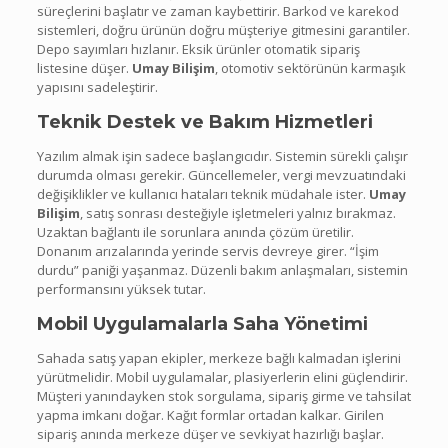
süreçlerini başlatır ve zaman kaybettirir. Barkod ve karekod
sistemleri, doğru ürünün doğru müşteriye gitmesini garantiler.
Depo sayımları hızlanır. Eksik ürünler otomatik sipariş
listesine düşer.
Umay Bilişim
, otomotiv sektörünün karmaşık
yapısını sadeleştirir.
Teknik Destek ve Bakım Hizmetleri
Yazılım almak işin sadece başlangıcıdır. Sistemin sürekli çalışır
durumda olması gerekir. Güncellemeler, vergi mevzuatındaki
değişiklikler ve kullanıcı hataları teknik müdahale ister.
Umay
Bilişim
, satış sonrası desteğiyle işletmeleri yalnız bırakmaz.
Uzaktan bağlantı ile sorunlara anında çözüm üretilir.
Donanım arızalarında yerinde servis devreye girer. “İşim
durdu” paniği yaşanmaz. Düzenli bakım anlaşmaları, sistemin
performansını yüksek tutar.
Mobil Uygulamalarla Saha Yönetimi
Sahada satış yapan ekipler, merkeze bağlı kalmadan işlerini
yürütmelidir. Mobil uygulamalar, plasiyerlerin elini güçlendirir.
Müşteri yanındayken stok sorgulama, sipariş girme ve tahsilat
yapma imkanı doğar. Kağıt formlar ortadan kalkar. Girilen
sipariş anında merkeze düşer ve sevkiyat hazırlığı başlar.