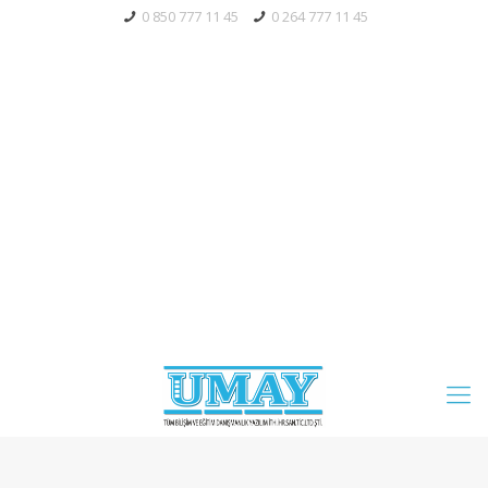
0 850 777 11 45
0 264 777 11 45
Bayi Giriş
Tahsilat
Mağaza
Servis Talebi
Blog
S.S.S.
Whatsapp' Aç