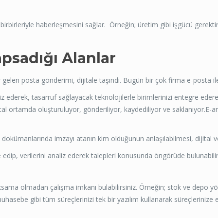
birbirleriyle haberleşmesini sağlar. Örneğin; üretim gibi işgücü gerekt
psadığı Alanlar
n posta gönderimi, dijitale taşındı. Bugün bir çok firma e-posta ile
 ederek, tasarruf sağlayacak teknolojilerle birimlerinizi entegre ederek ve
ital ortamda oluşturuluyor, gönderiliyor, kaydediliyor ve saklanıyor.E-a
dokümanlarında imzayı atanın kim olduğunun anlaşılabilmesi, dijital veri 
edip, verilerini analiz ederek talepleri konusunda öngörüde bulunabilirsi
 aksama olmadan çalışma imkanı bulabilirsiniz. Örneğin; stok ve depo yö
ve muhasebe gibi tüm süreçlerinizi tek bir yazılım kullanarak süreçleriniz