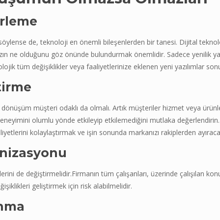
rleme
öylense de, teknoloji en önemli bileşenlerden bir tanesi. Dijital teknoloj
ınızın ne olduğunu göz önünde bulundurmak önemlidir. Sadece yenilik ya
ojik tüm değişiklikler veya faaliyetlerinize eklenen yeni yazılımlar sonu
tirme
ijital dönüşüm müşteri odaklı da olmalı. Artık müşteriler hizmet veya ür
i deneyimini olumlu yönde etkileyip etkilemediğini mutlaka değerlendir
liyetlerini kolaylaştırmak ve işin sonunda markanızı rakiplerden ayırac
rnizasyonu
ürlerini de değiştirmelidir.Firmanın tüm çalışanları, üzerinde çalışılan ko
işiklikleri geliştirmek için risk alabilmelidir.
anma