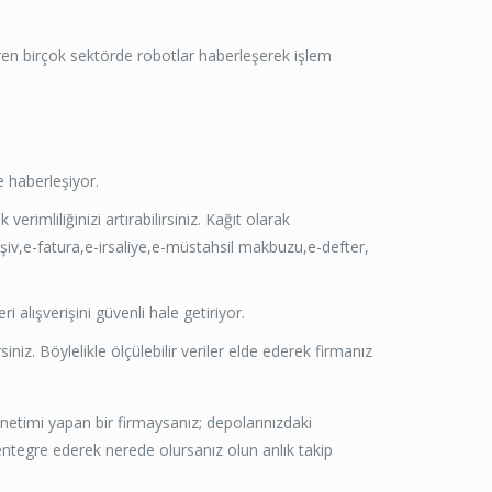
iren birçok sektörde robotlar haberleşerek işlem
 haberleşiyor.
rimliliğinizi artırabilirsiniz. Kağıt olarak
rşiv,e-fatura,e-irsaliye,e-müstahsil makbuzu,e-defter,
alışverişini güvenli hale getiriyor.
niz. Böylelikle ölçülebilir veriler elde ederek firmanız
netimi yapan bir firmaysanız; depolarınızdaki
e entegre ederek nerede olursanız olun anlık takip