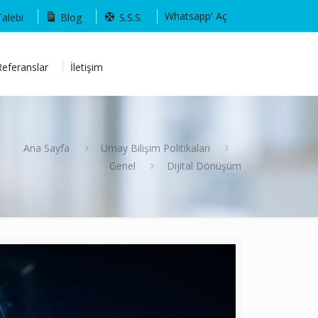
Whatsapp' Aç
Talebi
Blog
S.S.S.
Referanslar
İletişim
Ana Sayfa
Umay Bilişim Politikaları
Genel
Dijital Dönüşüm