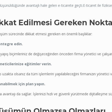
üşünüldüğünde avantajlı hale gelen e-ticarete geçti.E-ticaret ile fizik
kkat Edilmesi Gereken Nokta
nüşüm sürecinde dikkat etmesi gereken en önemli başlıklar:
entegre edin.
iş yapış biçimleriniz de değişeceğinden önceden firma yönetici ve çalış
eticilerinize eğitimler verin.
ip uzakta olsanız da tüm işlemlerin yapılabileceğini firmanızın yönetici v
anabilmek için plan yapın.
ma avantajı da sağlar. İşlerinizi hızlı ve güvenli yürütmede dijitalleşme 
Dönüşümün Olmazsa Olmazları