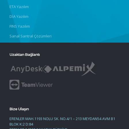
ETA Yazılım
DİA Yazılım
FINS Yazılım
Sanal Santral Çözümleri
Uzaktan Bağlantı
Bize Ulaşın
ERENLER MAH.1193 NOLU SK. NO.4/1 – 213 MEYDAN54 AVM B1
BLOK K:2 D:84