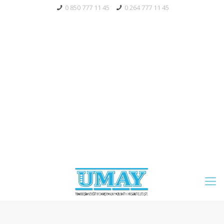
0 850 777 11 45
0 264 777 11 45
Bayi Giriş
Tahsilat
Mağaza
Servis Talebi
Blog
S.S.S.
Whatsapp' Aç